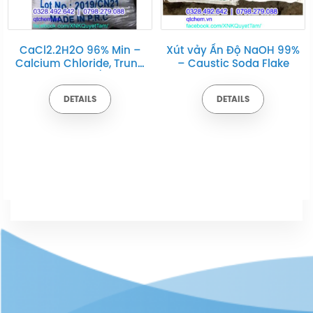
Xút vảy Ấn Độ NaOH 99%
Vôi bột Ca(OH)2 –
– Caustic Soda Flake
Calcium Hydroxide hàng
Việt Nam
DETAILS
DETAILS