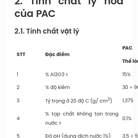
2. Tính chất lý hóa
của PAC
2.1. Tính chất vật lý
PAC
STT
Đặc điểm
Thể l
1
% Al2O3 ≥
15%
2
% độ kiềm
30 ÷ 
3
3
1.375
Tỷ trọng ở 20 độ C (g/ cm
)
% tạp chất không tan trong
4
0.1%
nước ≤
5
Độ pH (dung dịch nước 1%)
3.5 ÷ 5