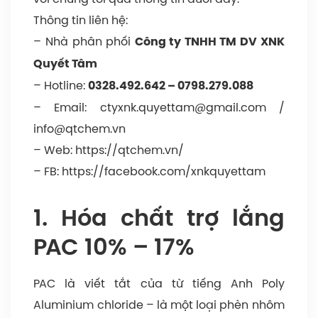
Thông tin liên hệ:
– Nhà phân phối
Công ty TNHH TM DV XNK
Quyết Tâm
– Hotline:
0328.492.642
–
0798.279.088
– Email:
ctyxnk.quyettam@gmail.com
/
info@qtchem.vn
– Web:
https://qtchem.vn/
– FB:
https://facebook.com/xnkquyettam
1. Hóa chất trợ lắng
PAC 10% – 17%
PAC là viết tắt của từ tiếng Anh Poly
Aluminium chloride – là một loại phèn nhôm