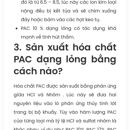
đó là từ 6.5 – 8.5, lúc này các ion kim loại
nặng đều bị kết tủa và sẽ chìm xuống
đáy hoặc bám vào các hạt keo tụ.
PAC 10 % dạng lỏng có tác dụng khá
mạnh về tính hút thấm.
3. Sản xuất hóa chất
PAC dạng lỏng bằng
cách nào?
Hóa chất PAC được sản xuất bằng phản ứng
giữa HCl và Nhôm . Lúc này sẽ đưa hai
nguyên liệu vào lò phản ứng thủy tinh lót
trang bị bộ khuấy. Tùy vào hàm lượng PAC
của từng loại mà tỷ lệ HCl và sulfat nhôm là
khác nhau, ví dụ như: PAC 10%, PAC 17%, PAC