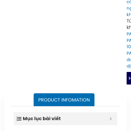
c
n
k
T
k
P
P
1
P
d
d
H
PRODUCT INFOMATION
Mục lục bài viết