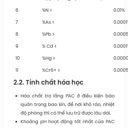
6
%N ≤
0.01%
7
%As ≤
0.000
8
%Pb ≤
0.000
9
% Cd ≤
0.000
10
%Hg ≤
0.000
11
%Cr6+ ≤
0.000
2.2. Tính chất hóa học
Hóa chất trợ lắng PAC ở điều kiện bảo
quản trong bao kín, để nơi khô ráo, nhiệt
độ phòng thì có thể lưu trữ được lâu dài.
Khoảng pH hoạt động tốt nhất của PAC