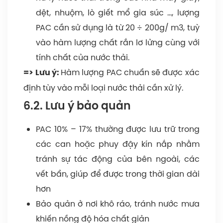
dệt, nhuộm, lò giết mổ gia súc …, lượng
PAC cần sử dụng là từ 20 ÷ 200g/ m3, tuỳ
vào hàm lượng chất rắn lơ lửng cùng với
tính chất của nước thải.
Hàm lượng PAC chuẩn sẽ được xác
=> Lưu ý:
định tùy vào mỗi loại nước thải cần xử lý.
6.2. Lưu ý bảo quản
PAC 10% – 17% thường được lưu trữ trong
các can hoặc phuy đậy kín nắp nhằm
tránh sự tác động của bên ngoài, các
vết bẩn, giúp để được trong thời gian dài
hơn
Bảo quản ở nơi khô ráo, tránh nước mưa
khiến nồng độ hóa chất giản