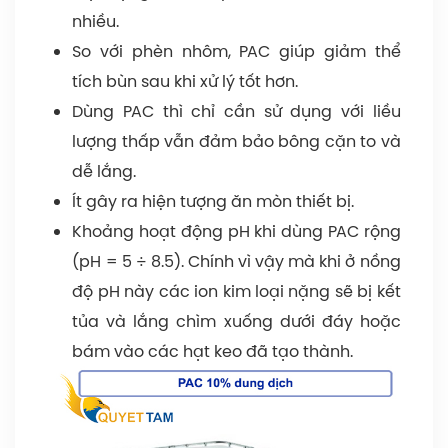
nhiều.
So với phèn nhôm, PAC giúp giảm thể
tích bùn sau khi xử lý tốt hơn.
Dùng PAC thì chỉ cần sử dụng với liều
lượng thấp vẫn đảm bảo bông cặn to và
dễ lắng.
Ít gây ra hiện tượng ăn mòn thiết bị.
Khoảng hoạt động pH khi dùng PAC rộng
(pH = 5 ÷ 8.5). Chính vì vậy mà khi ở nồng
độ pH này các ion kim loại nặng sẽ bị kết
tủa và lắng chìm xuống dưới đáy hoặc
bám vào các hạt keo đã tạo thành.