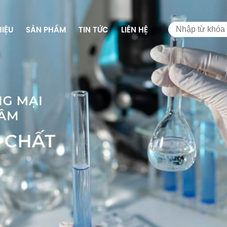
HIỆU
SẢN PHẨM
TIN TỨC
LIÊN HỆ