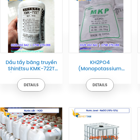
Dầu tẩy băng truyền
KH2PO4
ShinEtsu KMK-722T
(Monopotassium
(chai 1kg Made in
phosphate, Kali
Korea)
dihydro photphat)
DETAILS
DETAILS