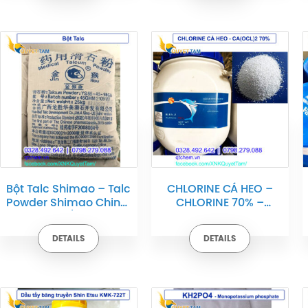
Bột Talc Shimao – Talc
CHLORINE CÁ HEO –
Powder Shimao China,
CHLORINE 70% –
25kg/bao
CALCIUM
HYPOCHLORIDE
DETAILS
DETAILS
CA(OCL)2