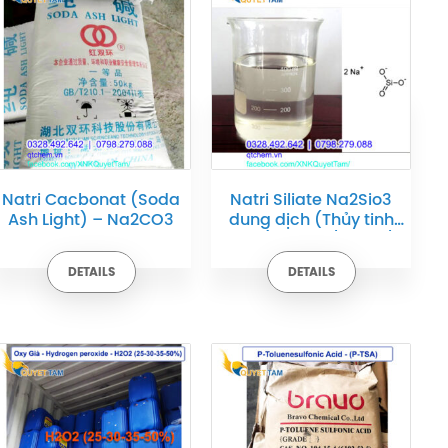
Natri Cacbonat (Soda
Natri Siliate Na2Sio3
Ash Light) – Na2CO3
dung dịch (Thủy tinh
lỏng) – Can / Tank /
Bồn
DETAILS
DETAILS