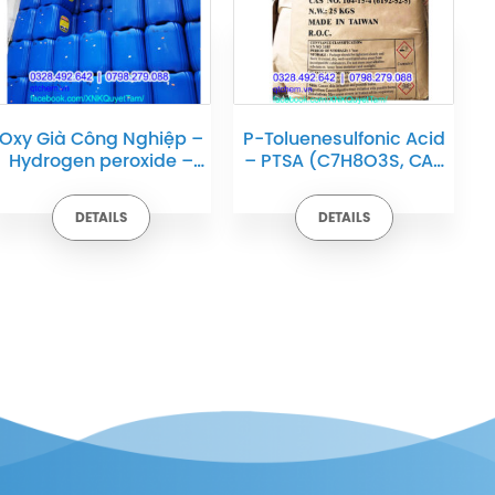
Oxy Già Công Nghiệp –
P-Toluenesulfonic Acid
Hydrogen peroxide –
– PTSA (C7H8O3S, CAS
H2O2 (25 – 30 – 35 –
no: 104-15-4 / 6192-52-
50%) | Quy cách: Bồn –
5)
DETAILS
DETAILS
Tank – Can