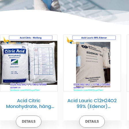
Acid Citric
Acid Lauric C12H24O2
Monohydrate, hàng
99% (Edenor)
Weifang (Bột chanh,
25kg/bao
điều chỉnh độ chua),
DETAILS
DETAILS
25kg/bao