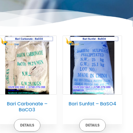
Bari Carbonate –
Bari Sunfat – BaSO4
BaCO3
DETAILS
DETAILS