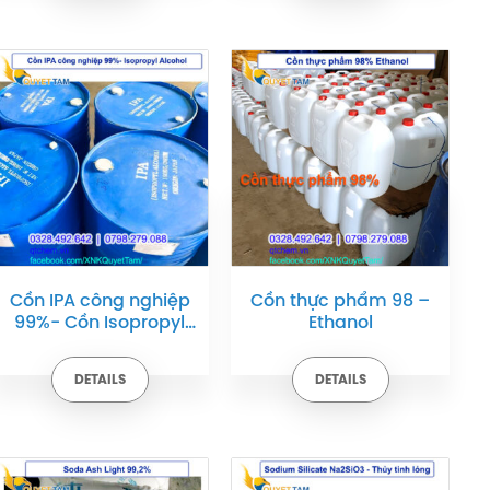
Cồn IPA công nghiệp
Cồn thực phẩm 98 –
99%- Cồn Isopropyl
Ethanol
alcohol
DETAILS
DETAILS