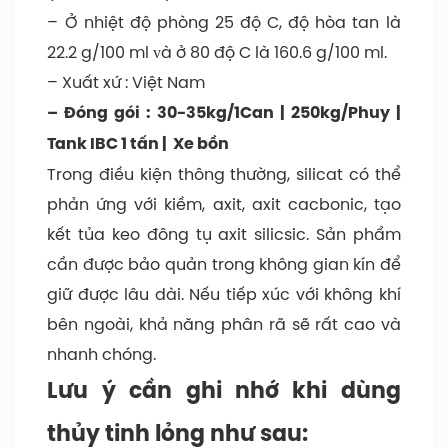
– Ở nhiệt độ phòng 25 độ C, độ hòa tan là
k
22.2 g/100 ml ᴠà ở 80 độ C là 160.6 g/100 ml.
kh
– Xuất xứ : Việt Nam
b
– Đóng gói : 30-35kg/1Can | 250kg/Phuy |
ng
Tank IBC 1 tấn | Xe bồn
k
Trong điều kiện thông thường, silicat có thể
n
phản ứng với kiềm, axit, axit cacbonic, tạo
p
kết tủa keo đông tụ axit silicsic. Sản phẩm
rã
cần được bảo quản trong không gian kín để
s
giữ được lâu dài. Nếu tiếp xúc với không khí
rấ
bên ngoài, khả năng phân rã sẽ rất cao và
c
nhanh chóng.
v
n
Lưu ý cần ghi nhớ khi dùng
c
thủy tinh lỏng như sau: