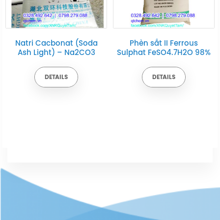
Phèn sắt II Ferrous
Muối Tinh Khiết Trung
Sulphat FeSO4.7H2O 98%
Quốc NaCl Min 99% –
bao 50kg
DETAILS
DETAILS