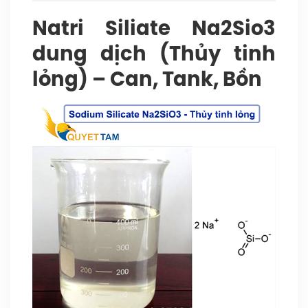
lư
Natri Siliate Na2Sio3
Si
dung dịch (Thủy tinh
2
m
lỏng) – Can, Tank, Bồn
–
Đ
pH
12
M
2,
2,
–
Tỷ
tr
1,
1,