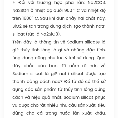
+ Đối với trường hợp pha rắn: Na2CO3,
Na2SO4 ở nhiệt độ dưới 900 ° C và nhiệt độ
trên 1600° C. Sau khi đun chảy hai chất này,
SiO2 sẽ tan trong dung dịch, tạo thành natri
silicat (tức là Na2SiO3).
Trên đây là thông tin về Sodium silicate là
gì? thủy tinh lỏng là gì và những đặc tính,
ứng dụng cũng như lưu ý khi sử dụng. Qua
đây chắc các bạn đã nắm rõ hơn về
Sodium silicat là gì? natri silicat được tạo
thành bằng cách nào? Để từ đó có thể sử
dụng các sản phẩm từ thủy tinh lỏng đúng
cách và hiệu quả nhất. Sodium silicat phục
vụ được cho rất nhiều nhu cầu sản xuất, tiêu
dùng cho cả trong nước lẫn xuất khẩu.