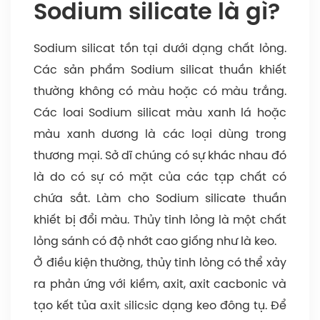
Sodium silicate là gì?
ax
ax
Sodium silicat tồn tại dưới dạng chất lỏng.
c
Các sản phẩm Sodium silicat thuần khiết
t
thường không có màu hoặc có màu trắng.
kế
Các loai Sodium silicat màu xanh lá hoặc
t
màu xanh dương là các loại dùng trong
k
thương mại. Sở dĩ chúng có sự khác nhau đó
đ
là do có sự có mặt của các tạp chất có
tụ
chứa sắt. Làm cho Sodium silicate thuần
ax
khiết bị đổi màu. Thủy tinh lỏng là một chất
si
lỏng sánh có độ nhớt cao giống như là keo.
S
Ở điều kiện thường, thủy tinh lỏng có thể xảy
p
ra phản ứng với kiềm, axit, axit cacbonic và
c
tạo kết tủa aхit ѕilicѕic dạng keo đông tụ. Để
đ