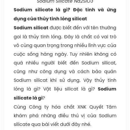
Sodium Silicate Na2SiO3
h
:
Sodium silicate là gì? Đặc tính và ứng
t
Vi
dụng của thủy tinh lỏng silicat
là
N
được biết đến với tên thường
Sodium silicat
22
Đ
T
goi là thủy tinh lỏng. Đây là chất có vai trò
g
gó
đi
vô cùng quan trọng trong nhiều lĩnh vực của
m
:
ki
cuộc sống hàng ngày. Tuy nhiên không có
ᴠ
3
t
quá nhiều người biết đến Sodium silicat,
ở
3
t
cũng như công dụng và cách bảo quản
8
|
si
Sodium silicat khi sử dụng. Vậy thủy tinh
đ
2
c
lỏng là gì? Vật liệu silicat là gì?
Sodium
C
t
?
silicate là gì
là
p
Cùng Công ty hóa chất XNK Quyết Tâm
16
ứ
khám phá những điều thú vị của Sodium
g
vớ
silicate qua bài viết dưới đây nhé.
ml
ki