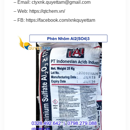
– Email:
ctyxnk.quyettam@gmail.com
– Web:
https://qtchem.vn/
– FB:
https://facebook.com/xnkquyettam