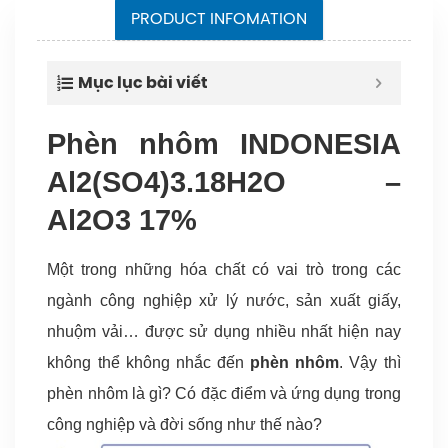
PRODUCT INFOMATION
–
Nh
Mục lục bài viết
đ
n
Phèn nhôm INDONESIA
ch
9
Al2(SO4)3.18H2O –
–
–
Al2O3 17%
9
Nh
đ
đ
Một trong những hóa chất có vai trò trong các
C.
sô
ngành công nghiệp xử lý nước, sản xuất giấy,
2
nhuộm vải… được sử dụng nhiều nhất hiện nay
đ
không thể không nhắc đến
phèn nhôm
. Vậy thì
C.
–
phèn nhôm là gì? Có đặc điểm và ứng dụng trong
P
công nghiệp và đời sống như thế nào?
tử