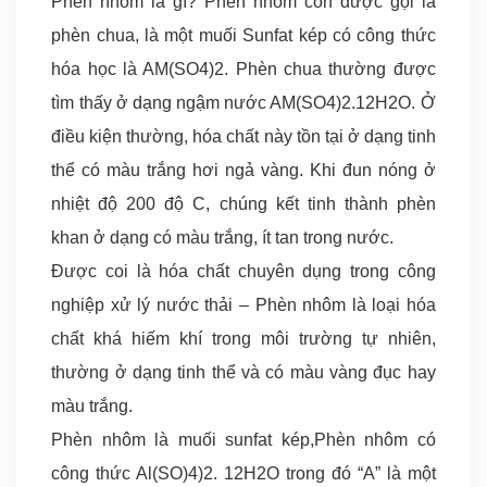
Phèn nhôm là gì? Phèn nhôm còn được gọi là
C)
phèn chua, là một muối Sunfat kép có công thức
hóa học là AM(SO4)2. Phèn chua thường được
tìm thấy ở dạng ngậm nước AM(SO4)2.12H2O. Ở
điều kiện thường, hóa chất này tồn tại ở dạng tinh
thể có màu trắng hơi ngả vàng. Khi đun nóng ở
nhiệt độ 200 độ C, chúng kết tinh thành phèn
khan ở dạng có màu trắng, ít tan trong nước.
Được coi là hóa chất chuyên dụng trong công
nghiệp xử lý nước thải – Phèn nhôm là loại hóa
chất khá hiếm khí trong môi trường tự nhiên,
thường ở dạng tinh thể và có màu vàng đục hay
màu trắng.
Phèn nhôm là muối sunfat kép,Phèn nhôm có
công thức Al(SO)4)2. 12H2O trong đó “A” là một