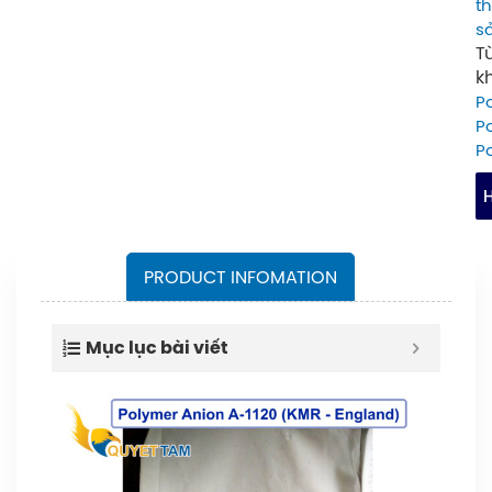
t
–
s
Q
T
k
cá
P
–
P
Xu
P
xứ
H
K
–
PRODUCT INFOMATION
A
Q
+
T
Mục lục bài viết
q
h
ch
P