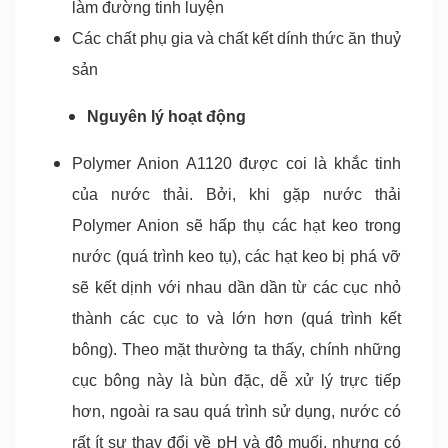
làm đường tinh luyện
vệ
Các chất phụ gia và chất kết dính thức ăn thuỷ
m
sản
tr
vậ
Nguyên lý hoạt động
li
Polymer Anion A1120 được coi là khắc tinh
xâ
của nước thải. Bởi, khi gặp nước thải
d
Polymer Anion sẽ hấp thụ các hạt keo trong
và
nước (quá trình keo tụ), các hạt keo bị phá vỡ
n
sẽ kết dịnh với nhau dần dần từ các cục nhỏ
ng
v
thành các cục to và lớn hơn (quá trình kết
bông). Theo mặt thường ta thấy, chính những
cục bông này là bùn đặc, dễ xử lý trực tiếp
hơn, ngoài ra sau quá trình sử dụng, nước có
rất ít sự thay đổi về pH và độ muối, nhưng có