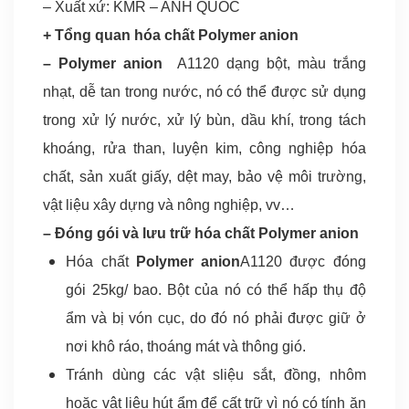
– Xuất xứ: KMR – ANH QUỐC
th
+ Tổng quan hóa chất Polymer anion
đ
– Polymer anion
A1120 dạng bột, màu trắng
s
nhạt, dễ tan trong nước, nó có thể được sử dụng
d
trong xử lý nước, xử lý bùn, dầu khí, trong tách
tr
khoáng, rửa than, luyện kim, công nghiệp hóa
x
chất, sản xuất giấy, dệt may, bảo vệ môi trường,
lý
vật liệu xây dựng và nông nghiệp, vv…
nư
x
– Đóng gói và lưu trữ hóa chất Polymer anion
lý
Hóa chất
Polymer anion
A1120 được đóng
bù
gói 25kg/ bao. Bột của nó có thể hấp thụ độ
d
ẩm và bị vón cục, do đó nó phải được giữ ở
kh
nơi khô ráo, thoáng mát và thông gió.
tr
Tránh dùng các vật sliệu sắt, đồng, nhôm
tá
hoặc vật liệu hút ẩm để cất trữ vì nó có tính ăn