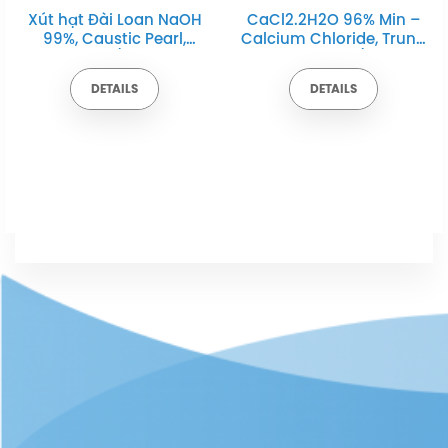
Xút hạt Đài Loan NaOH
CaCl2.2H2O 96% Min –
99%, Caustic Pearl,
Calcium Chloride, Trung
25kg/bao
Quốc, 25kg/bao
DETAILS
DETAILS