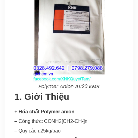
A
–
A
P
a
A
d
bộ
m
tr
nh
Polymer Anion A1120 KMR
d
1. Giới Thiệu
ta
tr
+ Hóa chất Polymer anion
nư
– Công thức: CONH2[CH2-CH-]n
n
– Quy cách:25kg/bao
có