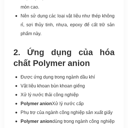
kh
mòn cao.
rử
Nên sử dụng các loại vật liệu như thép không
th
rỉ, sợi thủy tinh, nhựa, epoxy để cất trữ sản
lu
phẩm này.
ki
c
2. Ứng dụng của hóa
ng
chất Polymer anion
h
ch
Được ứng dụng trong ngành dầu khí
s
Vật liệu khoan bùn khoan giếng
xu
Xử lý nước thải công nghiệp
gi
Polymer anion
Xử lý nước cấp
dệ
Phụ trợ của ngành công nghiệp sản xuất giấy
ma
Polymer anion
dùng trong ngành công nghiệp
b