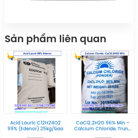
Sản phẩm liên quan
24O2
CaCl2.2H2O 96% Min –
Bột màu (Khói đe
g/bao
Calcium Chloride, Trung
Carbon Black N220 
Quốc, 25kg/bao
Hàn Quốc