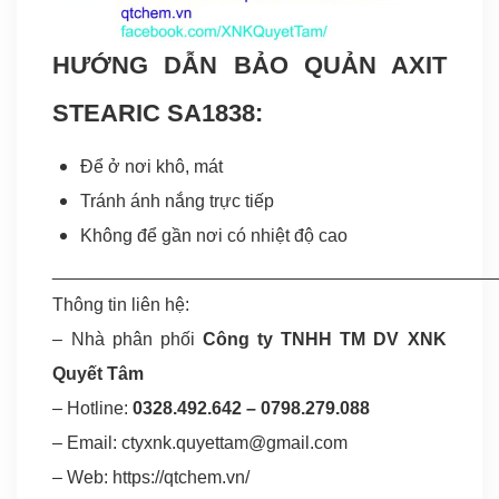
HƯỚNG DẪN BẢO QUẢN AXIT
STEARIC SA1838:
Để ở nơi khô, mát
Tránh ánh nắng trực tiếp
Không để gần nơi có nhiệt độ cao
____________________________________________
Thông tin liên hệ:
– Nhà phân phối
Công ty TNHH TM DV XNK
Quyết Tâm
– Hotline:
0328.492.642
–
0798.279.088
– Email:
ctyxnk.quyettam@gmail.com
– Web:
https://qtchem.vn/