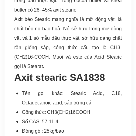
trong dầu thực vật. Trong cocoa butter và shea
butter có 28–45% axit stearic
Axit béo Stearic mang nghĩa là mỡ động vật, là
chất béo no bão hoà. Nó sở hữu trong mỡ động
vật và 1 số mẫu dầu thực vật, sở hữu dạng chất
rắn giống sáp, công thức cấu tạo là CH3-
(CH2)16-COOH. Muối và este của Acid Stearic
gọi là Stearat.
Axit stearic SA1838
Tên gọi khác: Stearic Acid, C18,
Octadecanoic acid, sáp trứng cá.
Công thức: CH3(CH2)16COOH
Số CAS: 57-11-4
Đóng gói: 25kg/bao