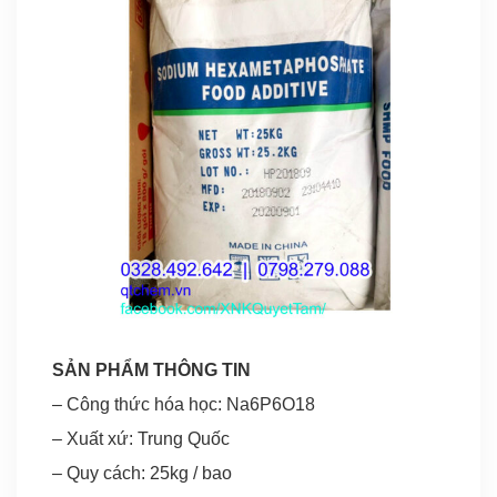
n
.
SẢN PHẨM THÔNG TIN
– Công thức hóa học: Na6P6O18
– Xuất xứ: Trung Quốc
– Quy cách: 25kg / bao