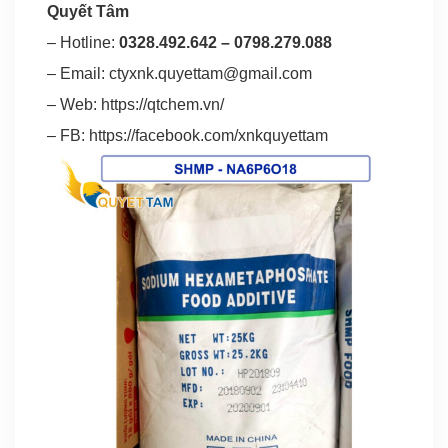
Quyết Tâm
– Hotline:
0328.492.642
–
0798.279.088
– Email:
ctyxnk.quyettam@gmail.com
– Web:
https://qtchem.vn/
– FB:
https://facebook.com/xnkquyettam