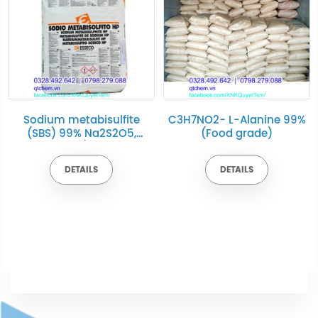
Sodium metabisulfite
C3H7NO2- L-Alanine 99%
(SBS) 99% Na2S2O5,
(Food grade)
25kg/bao
DETAILS
DETAILS