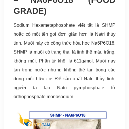
–
NA6P6O18
(FOOD
ch
GRADE)
S
–
S
Ng
Sodium Hexametaphosphate viết tắt là SHMP
H
qu
hoặc có một tên gọi đơn giản hơn là Natri thủy
s
Bộ
tinh. Muối này có công thức hóa học Na6P6O18.
ph
m
SHMP là muối có trạng thái là tinh thể màu trắng,
gl
tr
không mùi. Phân tử khối là 611g/mol. Muối này
Na
k
tan trong nước nhưng không thể tan trong các
H
mù
dung môi hữu cơ. Để sản xuất Natri thủy tinh,
đ
người ta tạo Natri pyrophosphate từ
ng
orthophosphate monosodium
k
kh
d
ch