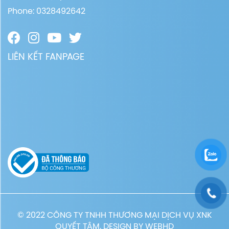
Phone: 0328492642
LIÊN KẾT FANPAGE
© 2022 CÔNG TY TNHH THƯƠNG MẠI DỊCH VỤ XNK
QUYẾT TÂM. DESIGN BY
WEBHD