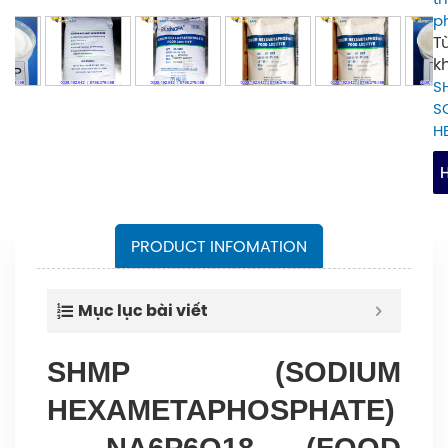
p
Xu
T
xứ
k
Tr
S
S
Q
H
–
H
Q
cá
2
PRODUCT INFOMATION
/
b
Mục lục bài viết
–
T
SHMP (SODIUM
t
HEXAMETAPHOSPHATE)
gọ
H