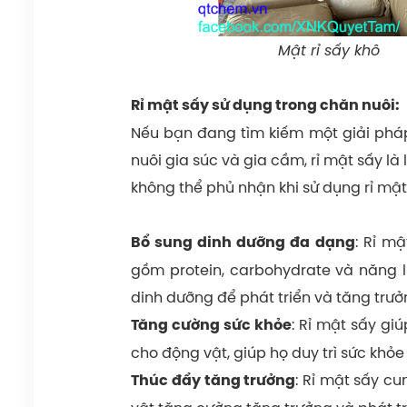
Mật rỉ sấy khô
Rỉ mật sấy sử dụng trong chăn nuôi:
Nếu bạn đang tìm kiếm một giải pháp
nuôi gia súc và gia cầm, rỉ mật sấy là
không thể phủ nhận khi sử dụng rỉ mậ
: Rỉ m
Bổ sung dinh dưỡng đa dạng
gồm protein, carbohydrate và năng 
dinh dưỡng để phát triển và tăng trư
: Rỉ mật sấy gi
Tăng cường sức khỏe
cho động vật, giúp họ duy trì sức khỏe
: Rỉ mật sấy c
Thúc đẩy tăng trưởng