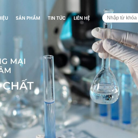
HIỆU
SẢN PHẨM
TIN TỨC
LIÊN HỆ