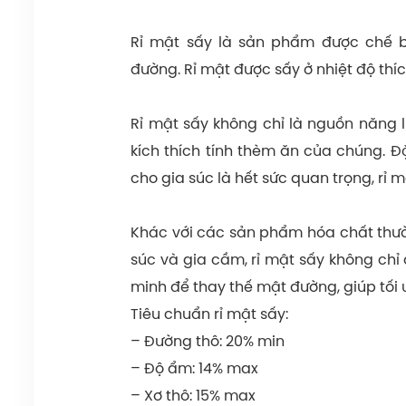
Rỉ mật sấy là sản phẩm được chế b
đường. Rỉ mật được sấy ở nhiệt độ th
Rỉ mật sấy không chỉ là nguồn năng 
kích thích tính thèm ăn của chúng. Đ
cho gia súc là hết sức quan trọng, rỉ m
Khác với các sản phẩm hóa chất thườ
súc và gia cầm, rỉ mật sấy không chỉ
minh để thay thế mật đường, giúp tối 
Tiêu chuẩn rỉ mật sấy:
– Đường thô: 20% min
– Độ ẩm: 14% max
– Xơ thô: 15% max