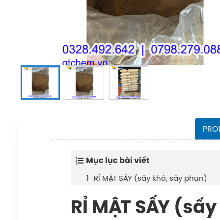
PRO
Mục lục bài viết
RỈ MẬT SẤY (sấy khô, sấy phun)
RỈ MẬT SẤY (sấy