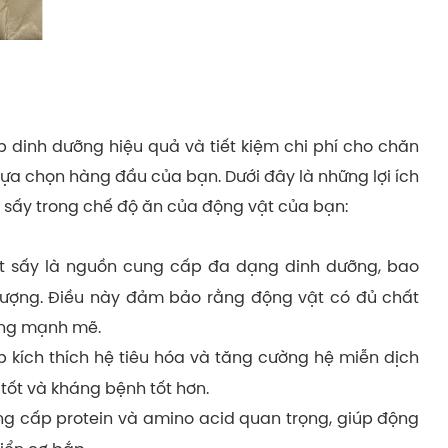
 dinh dưỡng hiệu quả và tiết kiệm chi phí cho chăn
 lựa chọn hàng đầu của bạn. Dưới đây là những lợi ích
t sấy trong chế độ ăn của động vật của bạn:
ật sấy là nguồn cung cấp đa dạng dinh dưỡng, bao
lượng. Điều này đảm bảo rằng động vật có đủ chất
ởng mạnh mẽ.
úp kích thích hệ tiêu hóa và tăng cường hệ miễn dịch
 tốt và kháng bệnh tốt hơn.
ung cấp protein và amino acid quan trọng, giúp động