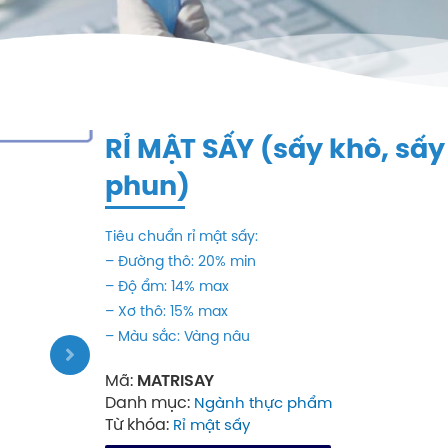
RỈ MẬT SẤY (sấy khô, sấy
phun)
Tiêu chuẩn rỉ mật sấy:
– Đường thô: 20% min
– Độ ẩm: 14% max
– Xơ thô: 15% max
– Màu sắc: Vàng nâu
Mã:
MATRISAY
Danh mục:
Ngành thực phẩm
Từ khóa:
Rỉ mật sấy