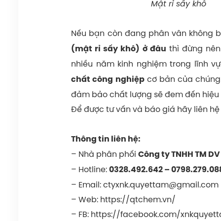
Mật rỉ sấy khô
Nếu bạn còn đang phân vân không b
thì đừng nên
(mật rỉ sấy khô)
ở đâu
nhiều năm kinh nghiệm trong lĩnh 
cơ bản của chúng t
chất công nghiệp
đảm bảo chất lượng sẽ đem đến hiệu 
Để được tư vấn và báo giá hãy liên hệ
Thông tin liên hệ:
– Nhà phân phối
Công ty TNHH TM DV
– Hotline:
0328.492.642
–
0798.279.08
– Email:
ctyxnk.quyettam@gmail.com
– Web:
https://qtchem.vn/
– FB:
https://facebook.com/xnkquyet