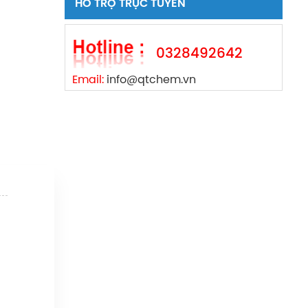
HỖ TRỢ TRỰC TUYẾN
0328492642
Email:
info@qtchem.vn