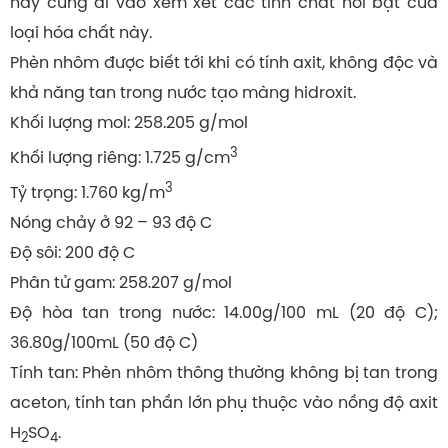
hãy cùng đi vào xem xét các tính chất nổi bật của
loại hóa chất này.
Phèn nhôm được biết tới khi có tính axit, không độc và
khả năng tan trong nước tạo màng hidroxit.
Khối lượng mol: 258.205 g/mol
3
Khối lượng riêng: 1.725 g/cm
3
Tỷ trọng: 1.760 kg/m
Nóng chảy ở 92 – 93 độ C
Độ sôi: 200 độ C
Phân tử gam: 258.207 g/mol
Độ hòa tan trong nước: 14.00g/100 mL (20 độ C);
36.80g/100mL (50 độ C)
Tính tan: Phèn nhôm thông thường không bị tan trong
aceton, tính tan phần lớn phụ thuộc vào nồng độ axit
H
SO
.
2
4