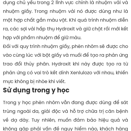
dụng chủ yếu trong 2 lĩnh vực chính là nhuộm vải và
nhuộm giấy. Trong nhuộm vải nó được dùng như là
một hợp chất gắn màu vật. Khi quá trình nhuộm diễn
ra, các sợi vải hấp thụ Hydroxit và giữ chặt rồi mới kết
hợp với phẩm nhuộm để giữ màu.
Đối với quy trình nhuộm giấy, phèn nhôm sẽ được cho
vào cùng lúc với bột giấy và muối để tạo ra phản ứng
trao đổi thủy phân. Hydroxit khi này được tạo ra từ
phản ứng có vai trò kết dính Xenlulozo với nhau, khiến
mực không bị nhòe khi viết.
Sử dụng trong y học
Trong y học phèn nhôm vẫn đang được dùng để sát
trùng ngoài da, giải độc và hỗ trợ chữa trị căn bệnh
về dạ dày. Tuy nhiên, muốn đảm bảo hiệu quả và
không gặp phải vấn đề nguy hiểm nào, khách hàng