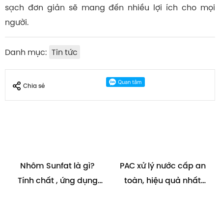
sạch đơn giản sẽ mang đến nhiều lợi ích cho mọi
người.
Danh mục:
Tin tức
Chia sẻ
Nhôm Sunfat là gì?
PAC xử lý nước cấp an
Tính chất , ứng dụng
toàn, hiệu quả nhất
của Nhôm Sunfat
hiện nay
Al2(SO4)3