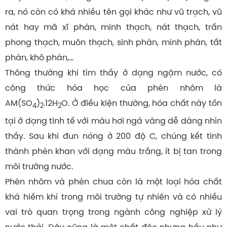
ra, nó còn có khá nhiều tên gọi khác như vũ trạch, vũ
nát hay mã xĩ phàn, minh thạch, nát thạch, trấn
phong thạch, muôn thạch, sinh phàn, minh phàn, tất
phàn, khô phàn,…
Thông thường khi tìm thấy ở dạng ngậm nước, có
công thức hóa học của phèn nhôm là
AM(SO
)
.12H
O. Ở điều kiện thường, hóa chất này tồn
4
2
2
tại ở dạng tinh tế với màu hơi ngả vàng dễ dàng nhìn
thấy. Sau khi đun nóng ở 200 độ C, chúng kết tinh
thành phèn khan với dạng màu trắng, ít bị tan trong
môi trường nước.
Phèn nhôm và phèn chua còn là một loại hóa chất
khá hiếm khí trong môi trường tự nhiên và có nhiều
vai trò quan trọng trong ngành công nghiệp xử lý