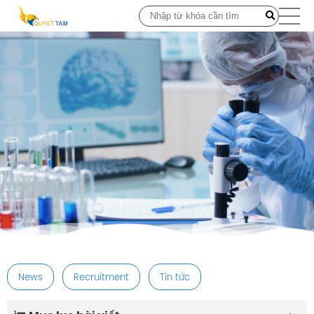
post
News
Recruitment
Tin tức