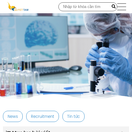
post
News
Recruitment
Tin tức