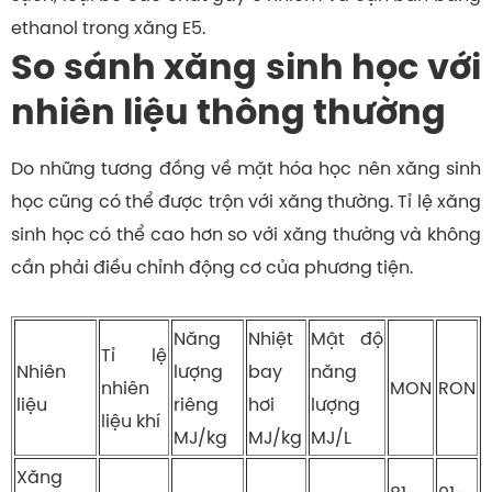
ethanol trong xăng E5.
So sánh xăng sinh học với
nhiên liệu thông thường
Do những tương đồng về mặt hóa học nên xăng sinh
học cũng có thể được trộn với xăng thường. Tỉ lệ xăng
sinh học có thể cao hơn so với xăng thường và không
cần phải điều chỉnh động cơ của phương tiện.
Năng
Nhiệt
Mật độ
Tỉ lệ
Nhiên
lượng
bay
năng
nhiên
MON
RON
liệu
riêng
hơi
lượng
liệu khí
MJ/kg
MJ/kg
MJ/L
Xăng