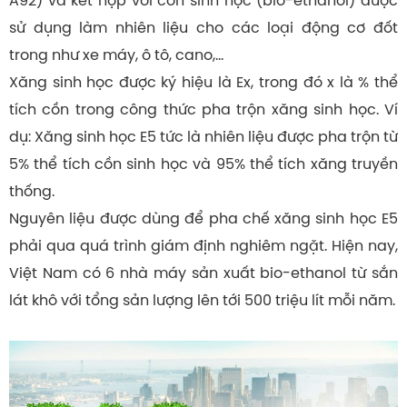
A92) và kết hợp với cồn sinh học (bio-ethanol) được
sử dụng làm nhiên liệu cho các loại động cơ đốt
trong như xe máy, ô tô, cano,…
Xăng sinh học được ký hiệu là Ex, trong đó x là % thể
tích cồn trong công thức pha trộn xăng sinh học. Ví
dụ: Xăng sinh học E5 tức là nhiên liệu được pha trộn từ
5% thể tích cồn sinh học và 95% thể tích xăng truyền
thống.
Nguyên liệu được dùng để pha chế xăng sinh học E5
phải qua quá trình giám định nghiêm ngặt. Hiện nay,
Việt Nam có 6 nhà máy sản xuất bio-ethanol từ sắn
lát khô với tổng sản lượng lên tới 500 triệu lít mỗi năm.