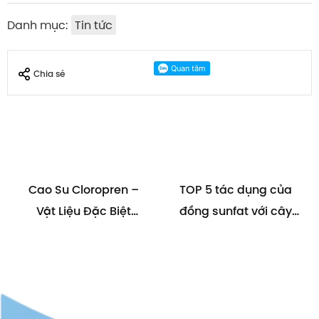
Danh mục:
Tin tức
Chia sẻ
Cao Su Cloropren –
TOP 5 tác dụng của
Vật Liệu Đặc Biệt
đồng sunfat với cây
Chống Dầu và Hóa
trồng
Chất