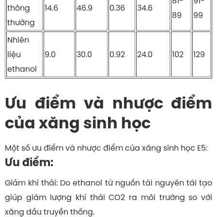
81-
91-
thông
14.6
46.9
0.36
34.6
89
99
thường
Nhiên
liệu
9.0
30.0
0.92
24.0
102
129
ethanol
Ưu điểm và nhược điểm
của xăng sinh học
Một số ưu điểm và nhược điểm của xăng sinh học E5:
Ưu điểm:
Giảm khí thải: Do ethanol từ nguồn tài nguyên tái tạo
giúp giảm lượng khí thải CO2 ra môi trường so với
xăng dầu truyền thống.