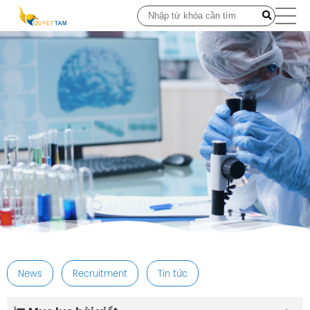
post
News
Recruitment
Tin tức