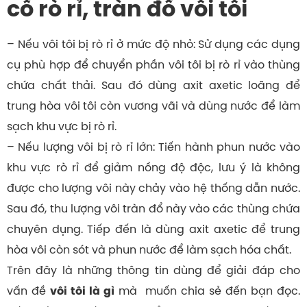
cố rò rỉ, tràn đổ vôi tôi
– Nếu vôi tôi bị rò rỉ ở mức độ nhỏ: Sử dụng các dụng
cụ phù hợp để chuyển phần vôi tôi bị rò rỉ vào thùng
chứa chất thải. Sau đó dùng axit axetic loãng để
trung hòa vôi tôi còn vương vãi và dùng nước để làm
sạch khu vực bị rò rỉ.
– Nếu lượng vôi bị rò rỉ lớn: Tiến hành phun nước vào
khu vực rò rỉ để giảm nồng độ độc, lưu ý là không
được cho lượng vôi này chảy vào hệ thống dẫn nước.
Sau đó, thu lượng vôi tràn đổ này vào các thùng chứa
chuyên dụng. Tiếp đến là dùng axit axetic để trung
hòa vôi còn sót và phun nước để làm sạch hóa chất.
Trên đây là những thông tin dùng để giải đáp cho
vấn đề
mà muốn chia sẻ đến bạn đọc.
vôi tôi là gì