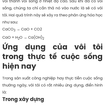
vôi thành vôi sống ở nhiệt độ cao. Sau khi đã có vôi
sống, chúng ta chỉ cần thả nó vào nước là sẽ có vôi
tôi. Hai quá trình này sẽ xảy ra theo phản ứng hóa học
như sau:
CaCO
→ CaO + CO2
3
CaO + H
O → Ca(OH)
2
2
Ứng dụng của vôi tôi
trong thực tế cuộc sống
hiện nay
Trong sản xuất công nghiệp hay thực tiễn cuộc sống
thường ngày, vôi tôi có rất nhiều ứng dụng, điển hình
là:
Trong xây dựng