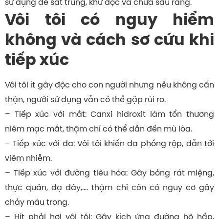
sử dụng để sát trùng, khử độc và chữa sâu răng.
Vôi tôi có nguy hiểm
không và cách sơ cứu khi
tiếp xúc
Vôi tôi ít gây độc cho con người nhưng nếu không cẩn
thận, người sử dụng vẫn có thể gặp rủi ro.
– Tiếp xúc với mắt: Canxi hidroxit làm tổn thương
niêm mạc mắt, thậm chí có thể dẫn đến mù lòa.
– Tiếp xúc với da: Vôi tôi khiến da phồng rộp, dẫn tới
viêm nhiễm.
– Tiếp xúc với đường tiêu hóa: Gây bỏng rát miệng,
thực quản, dạ dày,…. thậm chí còn có nguy cơ gây
chảy máu trong.
– Hít phải hơi vôi tôi: Gây kích ứng đường hô hấp,