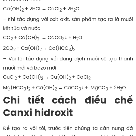
Ca(OH)
+ 2HCl → CaCl
+ 2H
O
2
2
2
– Khi tác dụng với oxit axit, sản phẩm tạo ra là muối
kết tủa và nước
CO
+ Ca(OH)
→ CaCO
↓ + H
O
2
2
3
2
2CO
+ Ca(OH)
→ Ca(HCO
)
2
2
3
2
– Vôi tôi tác dụng với dung dịch muối sẽ tạo thành
muối mới và bazo mới
CuCl
+ Ca(OH)
→ Cu(OH)
+ CaCl
2
2
2
2
Mg(HCO
)
+ Ca(OH)
→ CaCO
↓ + MgCO
+ 2H
O
3
2
2
3
3
2
Chi tiết cách điều chế
Canxi hidroxit
Để tạo ra vôi tôi, trước tiên chúng ta cần nung đá