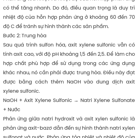
có thể tăng nhanh. Do đó, điều quan trọng là duy trì
nhiệt độ của hỗn hợp phản ứng ở khoảng 60 đến 70
độ C để tránh sự hình thành các sản phẩm.
Bước 2: Trung hòa
Sau quá trình sulfon hóa, axit xylene sulfonic vẫn có
tính axit cao, với độ pH khoảng 1,5 đến 2,5. Để làm cho
hợp chất phù hợp để sử dụng trong các ứng dụng
khác nhau, nó cần phải được trung hòa. Điều này đạt
được bằng cách thêm
NaOH
vào dung dịch axit
xylene sulfonic.
NaOH + Axit Xylene Sulfonic → Natri Xylene Sulfonate
+ Nước
Phản ứng giữa natri hydroxit và axit xylen sulfonic là
phản ứng axit-bazơ dẫn đến sự hình thành natri xylen
sulfonat và nước. Phản ứng tỏa nhiệt và nhiệt độ của