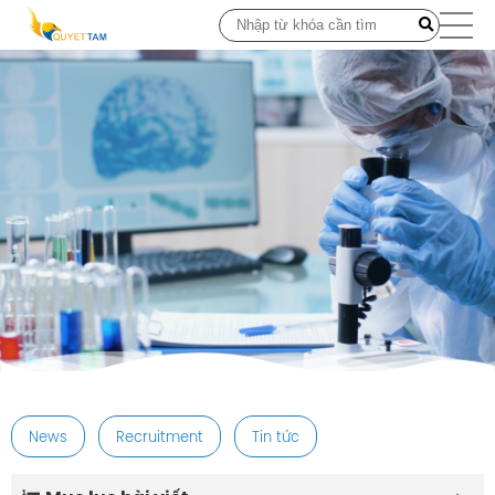
post
News
Recruitment
Tin tức