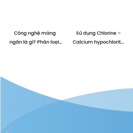
Công nghệ màng
Sử dụng Chlorine –
ngăn là gì? Phân loại,
Calcium hypochlorite
cách sản xuất và ứng
xử lý nước nuôi tôm và
dụng khác nhau của
cá tra
màng ngăn