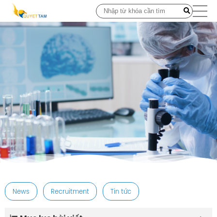
post
News
Recruitment
Tin tức