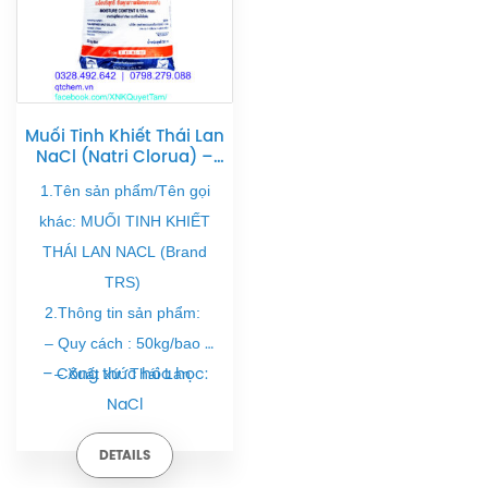
Muối Tinh Khiết Thái Lan
NaCl (Natri Clorua) –
TRS Thái Lan
1.Tên sản phẩm/Tên gọi
khác: MUỐI TINH KHIẾT
THÁI LAN NACL (Brand
TRS)
2.Thông tin sản phẩm:
– Quy cách : 50kg/bao
– Công thức hóa học:
– Xuất xứ: Thái Lan
NaCl
DETAILS