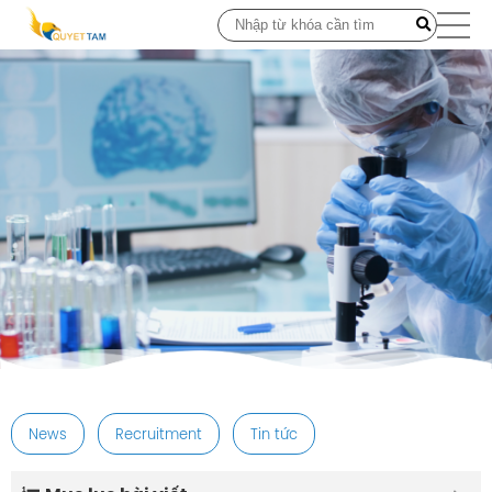
post
News
Recruitment
Tin tức