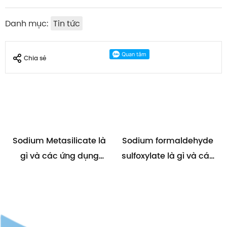
Danh mục:
Tin tức
Chia sẻ
Sodium Metasilicate là
Sodium formaldehyde
gì và các ứng dụng
sulfoxylate là gì và các
của nó
ứng dụng cụ thể