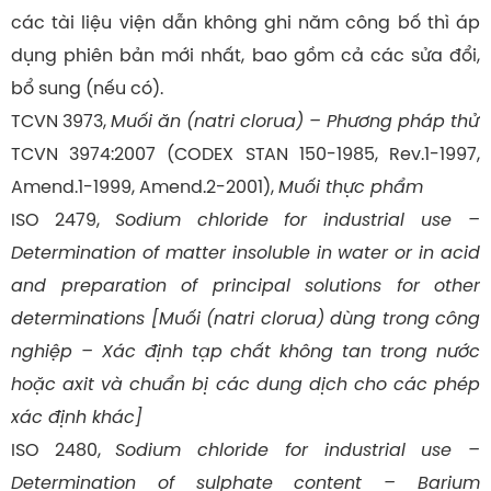
các tài liệu viện dẫn không ghi năm công bố thì áp
dụng phiên bản mới nhất, bao gồm cả các sửa đổi,
bổ sung (nếu có).
TCVN 3973,
Muối ăn (natri clorua) – Phương pháp thử
TCVN 3974:2007 (CODEX STAN 150-1985, Rev.1-1997,
Amend.1-1999, Amend.2-2001),
Muối thực phẩm
ISO 2479,
Sodium chloride
for industrial use –
Determination of matter insoluble in water or in acid
and preparation of principal solutions for other
determinations [Muối (natri clorua) dùng trong công
nghiệp – Xác định tạp chất không tan trong nước
hoặc axit và chuẩn bị các dung dịch cho các phép
xác định khác]
ISO 2480,
Sodium chloride for industrial use –
Determination of sulphate content – Barium