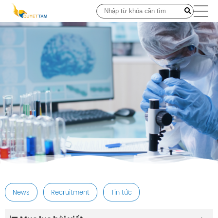
post
News
Recruitment
Tin tức