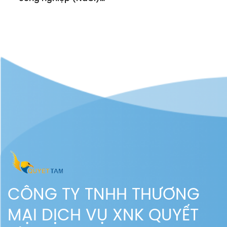
cho sản xuất Xút
NaOH – Clo hàng năm
CÔNG TY TNHH THƯƠNG
MẠI DỊCH VỤ XNK QUYẾT