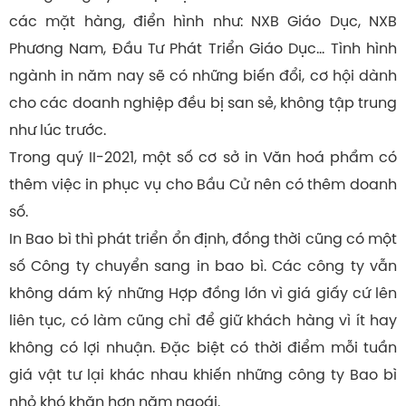
các mặt hàng, điển hình như: NXB Giáo Dục, NXB
Phương Nam, Đầu Tư Phát Triển Giáo Dục… Tình hình
ngành in năm nay sẽ có những biến đổi, cơ hội dành
cho các doanh nghiệp đều bị san sẻ, không tập trung
như lúc trước.
Trong quý II-2021, một số cơ sở in Văn hoá phẩm có
thêm việc in phục vụ cho Bầu Cử nên có thêm doanh
số.
In Bao bì thì phát triển ổn định, đồng thời cũng có một
số Công ty chuyển sang in bao bì. Các công ty vẫn
không dám ký những Hợp đồng lớn vì giá giấy cứ lên
liên tục, có làm cũng chỉ để giữ khách hàng vì ít hay
không có lợi nhuận. Đặc biệt có thời điểm mỗi tuần
giá vật tư lại khác nhau khiến những công ty Bao bì
nhỏ khó khăn hơn năm ngoái.