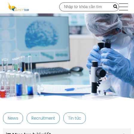
post
News
Recruitment
Tin tức