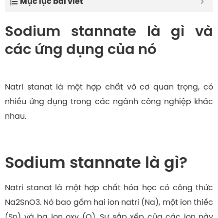
Mục lục bài viết
Sodium stannate là gì và
các ứng dụng của nó
Natri stanat là một hợp chất vô cơ quan trọng, có
nhiều ứng dụng trong các ngành công nghiệp khác
nhau.
Sodium stannate là gì?
Natri stanat
là một hợp chất hóa học có công thức
Na2SnO3. Nó bao gồm hai ion natri (Na), một ion thiếc
(Sn) và ba ion oxy (O). Sự sắp xếp của các ion này