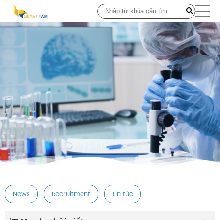
post
News
Recruitment
Tin tức