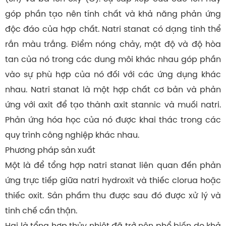
góp phần tạo nên tính chất và khả năng phản ứng
độc đáo của hợp chất. Natri stanat có dạng tinh thể
rắn màu trắng. Điểm nóng chảy, mật độ và độ hòa
tan của nó trong các dung môi khác nhau góp phần
vào sự phù hợp của nó đối với các ứng dụng khác
nhau. Natri stanat là một hợp chất cơ bản và phản
ứng với axit để tạo thành axit stannic và muối natri.
Phản ứng hóa học của nó được khai thác trong các
quy trình công nghiệp khác nhau.
Phương pháp sản xuất
Một là để tổng hợp natri stanat liên quan đến phản
ứng trực tiếp giữa natri hydroxit và thiếc clorua hoặc
thiếc oxit. Sản phẩm thu được sau đó được xử lý và
tinh chế cẩn thận.
Hai là tổng hợp thủy nhiệt đã trở nên phổ biến do khả