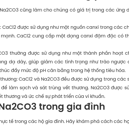
 Na2CO3 cũng làm cho chúng có giá trị trong các ứng 
 CaCl2 được sử dụng như một nguồn canxi trong các chất
ỏe mạnh. CaCl2 cung cấp một dạng canxi đậm đặc có 
CO3 thường được sử dụng như một thành phần hoạt ch
ong dạ dày, giúp giảm các tình trạng như trào ngược a
thúc đẩy mức độ pH cân bằng trong hệ thống tiêu hóa.
 thương: CaCl2 và Na2CO3 đều được sử dụng trong các 
 để làm sạch và sát trùng vết thương. Na2CO3 được s
t thương và ức chế sự phát triển của vi khuẩn.
Na2CO3 trong gia đình
ực tế trong các hộ gia đình. Hãy khám phá cách các hợ