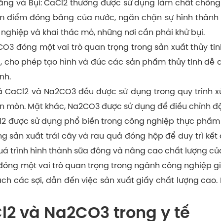
ăng và Bụi: CaCl2 thường được sử dụng làm chất chố
m điểm đóng băng của nước, ngăn chặn sự hình thành b
 nghiệp và khai thác mỏ, những nơi cần phải khử bụi.
CO3 đóng một vai trò quan trọng trong sản xuất thủy ti
a, cho phép tạo hình và đúc các sản phẩm thủy tinh d
nh.
ả CaCl2 và Na2CO3 đều được sử dụng trong quy trình x
n mòn. Mặt khác, Na2CO3 được sử dụng để điều chỉnh độ
l2 được sử dụng phổ biến trong công nghiệp thực phẩm 
g sản xuất trái cây và rau quả đóng hộp để duy trì kế
uá trình hình thành sữa đông và nâng cao chất lượng c
óng một vai trò quan trọng trong ngành công nghiệp gi
tách các sợi, dẫn đến việc sản xuất giấy chất lượng cao.
2 và Na2CO3 trong y tế