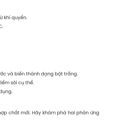
ừ khí quyển.
C.
nước và biến thành dạng bột trắng.
ểm sôi cụ thể.
 dụng.
hợp chất mới. Hãy khám phá hai phản ứng