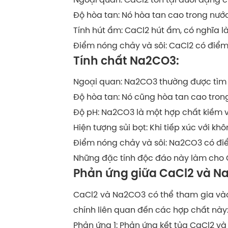
Độ hòa tan: Nó hòa tan cao trong nước
Tính hút ẩm: CaCl2 hút ẩm, có nghĩa l
Điểm nóng chảy và sôi: CaCl2 có điể
Tính chất Na2CO3:
Ngoại quan: Na2CO3 thường được tìm t
Độ hòa tan: Nó cũng hòa tan cao tron
Độ pH: Na2CO3 là một hợp chất kiềm v
Hiện tượng sủi bọt: Khi tiếp xúc với k
Điểm nóng chảy và sôi: Na2CO3 có điể
Những đặc tính độc đáo này làm cho C
Phản ứng giữa CaCl2 và N
CaCl2 và Na2CO3 có thể tham gia và
chính liên quan đến các hợp chất này
Phản ứng 1: Phản ứng kết tủa CaCl2 v