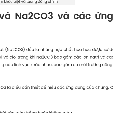
m khác biệt và tương đồng chính
 và Na2CO3 và các ứn
g
nat (Na2CO3) đều là những hợp chất hóa học được sử d
 và clo, trong khi Na2CO3 bao gồm các ion natri và ca
ong các lĩnh vực khác nhau, bao gồm cả môi trường công n
O3 là điều cần thiết để hiểu các ứng dụng của chúng. 
 chất rắn màu trắng hoặc không màu.