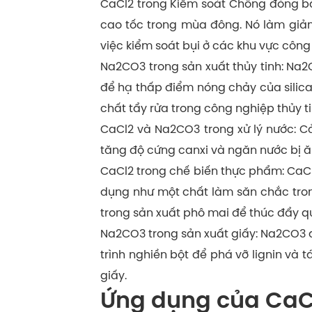
CaCl2 trong Kiểm soát Chống đóng b
cao tốc trong mùa đông. Nó làm giả
việc kiểm soát bụi ở các khu vực công
Na2CO3 trong sản xuất thủy tinh: Na2
để hạ thấp điểm nóng chảy của silic
chất tẩy rửa trong công nghiệp thủy ti
CaCl2 và Na2CO3 trong xử lý nước: C
tăng độ cứng canxi và ngăn nước bị ă
CaCl2 trong chế biến thực phẩm: CaC
dụng như một chất làm săn chắc tron
trong sản xuất phô mai để thúc đẩy q
Na2CO3 trong sản xuất giấy: Na2CO3 đ
trình nghiền bột để phá vỡ lignin và 
giấy.
Ứng dụng của CaCl