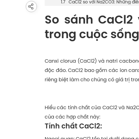
CaCl2 so với Na2CO3: Những điể
So sánh CaCl2
trong cuộc sốn
Canxi clorua (CaCl2) và natri cacbo
độc đáo. CaCl2 bao gồm các ion canxi
riêng biệt làm cho chúng có giá trị tr
Hiểu các tính chất của CaCl2 và Na2C
của các hợp chất này:
Tính chất CaCl2:
Ngoại quan: CaCl2 tồn tại dưới dạng