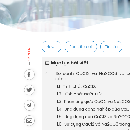
post
News
Recruitment
Tin tức
Chia sẻ
Mục lục bài viết
So sánh CaCl2 và Na2CO3 và c
sống
Tính chất CaCl2:
Tính chất Na2CO3:
Phản ứng giữa CaCl2 và Na2CO
Ứng dụng công nghiệp của CaC
Ứng dụng của CaCl2 và Na2CO3 
Sử dụng CaCl2 và Na2CO3 trong 