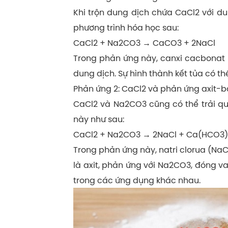
Khi trộn dung dịch chứa CaCl2 với d
phương trình hóa học sau:
CaCl2 + Na2CO3 → CaCO3 + 2NaCl
Trong phản ứng này, canxi cacbonat (
dung dịch. Sự hình thành kết tủa có 
Phản ứng 2: CaCl2 và phản ứng axit-
CaCl2 và Na2CO3 cũng có thể trải qu
này như sau:
CaCl2 + Na2CO3 → 2NaCl + Ca(HCO3)
Trong phản ứng này, natri clorua (NaC
là axit, phản ứng với Na2CO3, đóng va
trong các ứng dụng khác nhau.