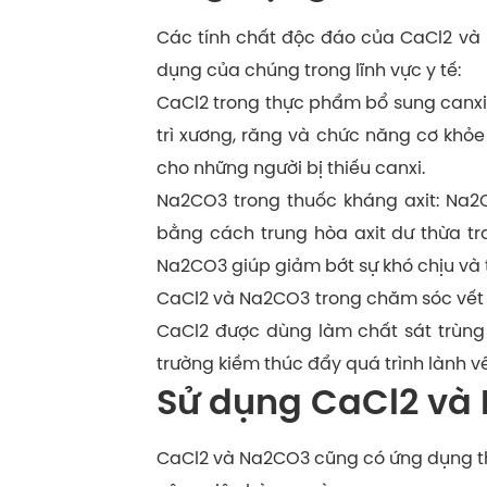
Các tính chất độc đáo của CaCl2 và
dụng của chúng trong lĩnh vực y tế:
CaCl2 trong thực phẩm bổ sung canxi:
trì xương, răng và chức năng cơ kh
cho những người bị thiếu canxi.
Na2CO3 trong thuốc kháng axit: Na2
bằng cách trung hòa axit dư thừa tr
Na2CO3 giúp giảm bớt sự khó chịu và 
CaCl2 và Na2CO3 trong chăm sóc vết
CaCl2 được dùng làm chất sát trùng
trường kiềm thúc đẩy quá trình lành vế
Sử dụng CaCl2 và 
CaCl2 và Na2CO3 cũng có ứng dụng th