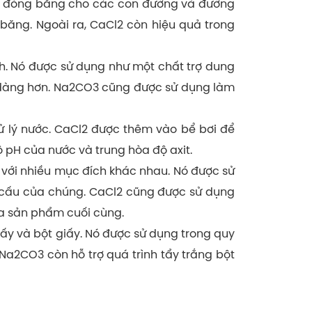
ng đóng băng cho các con đường và đường
ăng. Ngoài ra, CaCl2 còn hiệu quả trong
nh. Nó được sử dụng như một chất trợ dung
ễ dàng hơn. Na2CO3 cũng được sử dụng làm
ử lý nước. CaCl2 được thêm vào bể bơi để
 pH của nước và trung hòa độ axit.
với nhiều mục đích khác nhau. Nó được sử
t cấu của chúng. CaCl2 cũng được sử dụng
ủa sản phẩm cuối cùng.
ấy và bột giấy. Nó được sử dụng trong quy
 Na2CO3 còn hỗ trợ quá trình tẩy trắng bột