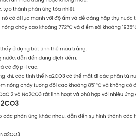
, tạo thành phản ứng tỏa nhiệt.
à nó có ái lực mạnh với độ ẩm và dễ dàng hấp thụ nước t
m nóng chảy cao khoảng 772°C và điểm sôi khoảng 1935°
hấy ở dạng bột tinh thể màu trắng.
g nước, dẫn đến dung dịch kiềm.
à có độ pH cao.
hông khí, các tinh thể Na2CO3 có thể mất đi các phân tử 
m nóng chảy tương đối cao khoảng 851°C và không có đi
aCl2 và Na2CO3 rất linh hoạt và phù hợp với nhiều ứng
a2CO3
o các phản ứng khác nhau, dẫn đến sự hình thành các 
:
à Na2CO3