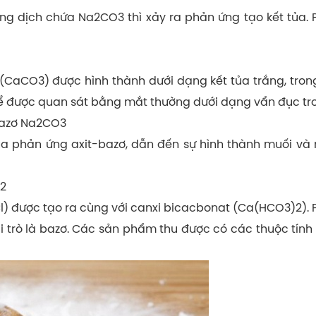
ung dịch chứa Na2CO3 thì xảy ra phản ứng tạo kết tủa.
CaCO3) được hình thành dưới dạng kết tủa trắng, trong 
thể được quan sát bằng mắt thường dưới dạng vẩn đục tr
bazơ Na2CO3
a phản ứng axit-bazơ, dẫn đến sự hình thành muối và 
2
l) được tạo ra cùng với canxi bicacbonat (Ca(HCO3)2). P
i trò là bazơ. Các sản phẩm thu được có các thuộc tính 