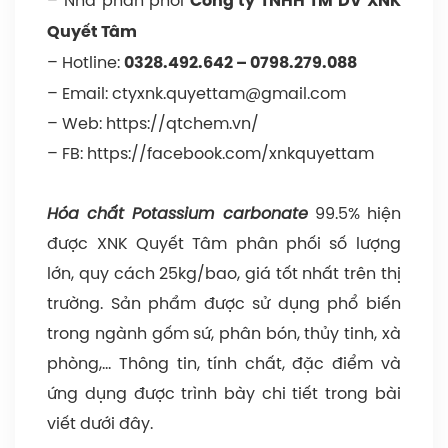
Công ty TNHH TM DV XNK
Quyết Tâm
– Hotline:
0328.492.642
–
0798.279.088
– Email:
ctyxnk.quyettam@gmail.com
– Web:
https://qtchem.vn/
– FB:
https://facebook.com/xnkquyettam
Hóa chất Potassium carbonate
99.5% hiện
được XNK Quyết Tâm phân phối số lượng
lớn, quy cách 25kg/bao, giá tốt nhất trên thị
trường. Sản phẩm được sử dụng phổ biến
trong ngành gốm sứ, phân bón, thủy tinh, xà
phòng,… Thông tin, tính chất, đặc điểm và
ứng dụng được trình bày chi tiết trong bài
viết dưới đây.