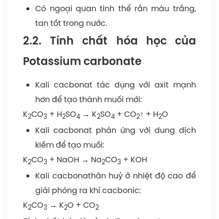
Có ngoại quan tinh thể rắn màu trắng,
tan tốt trong nước.
2.2. Tính chất hóa học của
Potassium carbonate
Kali cacbonat tác dụng với axit mạnh
hơn để tạo thành muối mới:
K
CO
+ H
SO
→ K
SO
+ CO
↑ + H
O
2
3
2
4
2
4
2
2
Kali cacbonat phản ứng với dung dịch
kiềm để tạo muối:
K
CO
+ NaOH → Na
CO
+ KOH
2
3
2
3
Kali cacbonathân huỷ ở nhiệt độ cao để
giải phóng ra khí cacbonic:
K
CO
→ K
O + CO
2
3
2
2