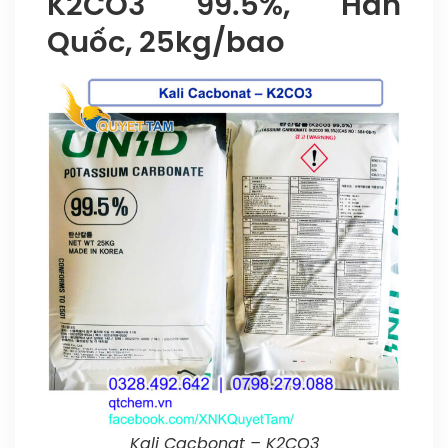
K2CO3 99.5%, Hàn
Quốc, 25kg/bao
Kali Cacbonat – K2CO3