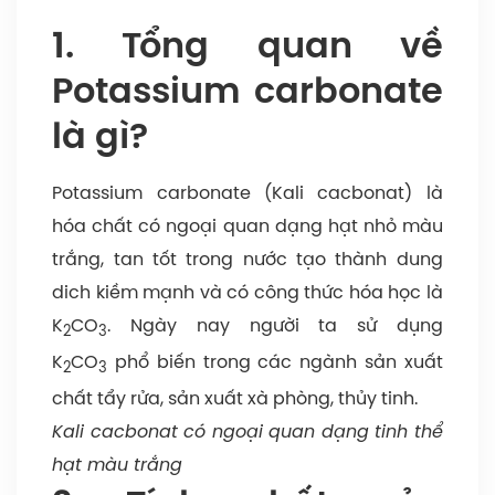
1. Tổng quan về
Potassium carbonate
là gì?
Potassium carbonate (Kali cacbonat) là
hóa chất có ngoại quan dạng hạt nhỏ màu
trắng, tan tốt trong nước tạo thành dung
dich kiềm mạnh và có công thức hóa học là
K
CO
. Ngày nay người ta sử dụng
2
3
K
CO
phổ biến trong các ngành sản xuất
2
3
chất tẩy rửa, sản xuất xà phòng, thủy tinh.
Kali cacbonat có ngoại quan dạng tinh thể
hạt màu trắng