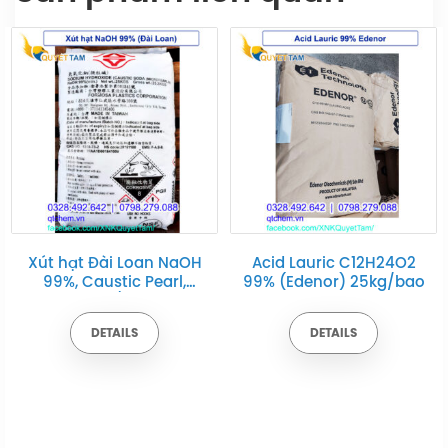
Xút hạt Đài Loan NaOH
Acid Lauric C12H24O2
99%, Caustic Pearl,
99% (Edenor) 25kg/bao
25kg/bao
DETAILS
DETAILS