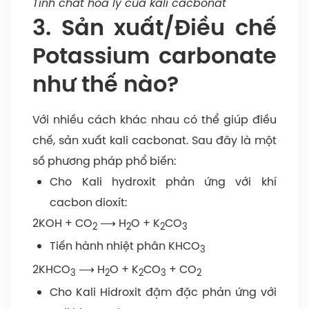
Tính chất hóa lý của kali cacbonat
3. Sản xuất/Điều chế
Potassium carbonate
như thế nào?
Với nhiều cách khác nhau có thể giúp điều
chế, sản xuất kali cacbonat. Sau đây là một
số phương pháp phổ biến:
Cho Kali hydroxit phản ứng với khí
cacbon dioxít:
2KOH + CO
⟶ H
O + K
CO
2
2
2
3
Tiến hành nhiệt phân KHCO
3
2KHCO
⟶ H
O + K
CO
+ CO
3
2
2
3
2
Cho Kali Hidroxit đậm đặc phản ứng với