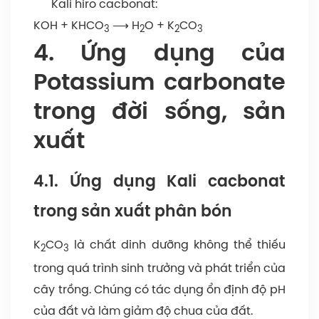
Kali hiro cacbonat:
KOH + KHCO
⟶ H
O + K
CO
3
2
2
3
4. Ứng dụng của
Potassium carbonate
trong đời sống, sản
xuất
4.1. Ứng dụng Kali cacbonat
trong sản xuất phân bón
K
CO
là chất dinh dưỡng không thể thiếu
2
3
trong quá trình sinh trưởng và phát triển của
cây trồng. Chúng có tác dụng ổn định độ pH
của đất và làm giảm độ chua của đất.