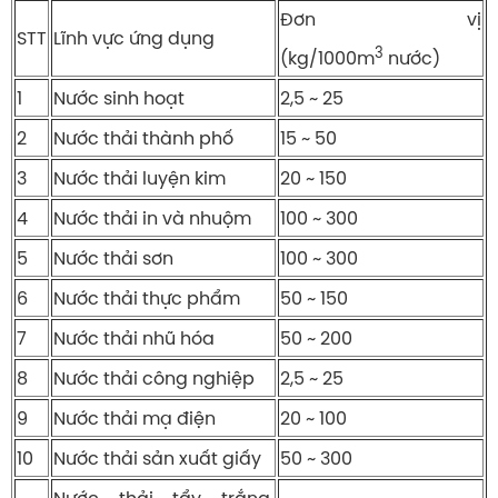
Đơn vị
STT
Lĩnh vực ứng dụng
3
(kg/1000m
nước)
1
Nước sinh hoạt
2,5 ~ 25
2
Nước thải thành phố
15 ~ 50
3
Nước thải luyện kim
20 ~ 150
4
Nước thải in và nhuộm
100 ~ 300
5
Nước thải sơn
100 ~ 300
6
Nước thải thực phẩm
50 ~ 150
7
Nước thải nhũ hóa
50 ~ 200
8
Nước thải công nghiệp
2,5 ~ 25
9
Nước thải mạ điện
20 ~ 100
10
Nước thải sản xuất giấy
50 ~ 300