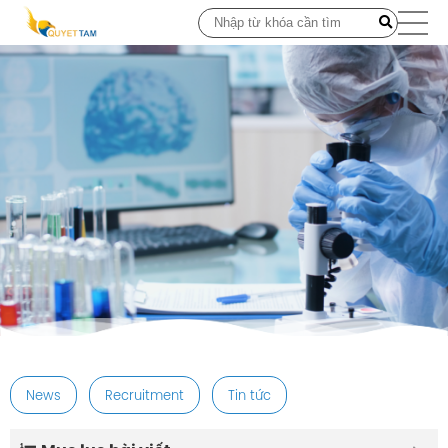
post
News
Recruitment
Tin tức