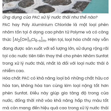
Ứng dụng của PAC xử lý nước thải như thế nào?
PAC hay Poly Aluminium Chloride là một loại phèn
nhôm tồn tại ở dạng cao phân tử Polyme và có công
thức [Al
(OH)
Cl
]
. Hiện tại, loại hóa chất này vẫn
2
n
6-n
m
đang được sản xuất với số lượng lớn, sử dụng rộng rãi
tại các nước tiên tiến thay thế cho phèn Nhôm Sunfat
trong xử lý nước thải, nhất là đối với loại nước thải ô
nhiễm cao.
Hóa chất PAC có khả năng loại bỏ những chất hữu cơ
hòa tan, không hòa tan cùng kim loại nặng tốt hơn
phèn Sunfat. Điều này giúp gia tăng độ trong của
nước, đồng thời nhờ vào khả năng hấp thụ màu tốt
mà còn mang đến hiệu quả cao trong xử lý nước thải