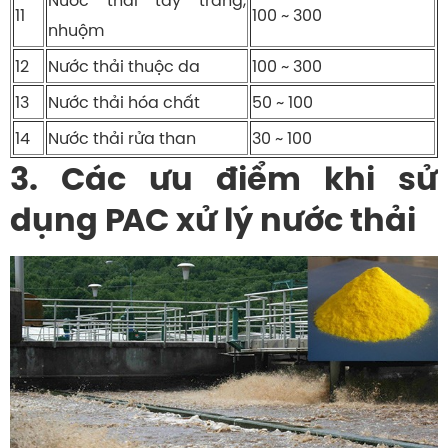
Nước thải tẩy trắng,
11
100 ~ 300
nhuộm
12
Nước thải thuộc da
100 ~ 300
13
Nước thải hóa chất
50 ~ 100
14
Nước thải rửa than
30 ~ 100
3. Các ưu điểm khi sử
dụng PAC xử lý nước thải