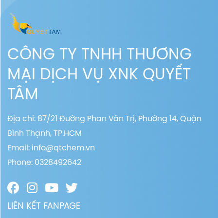
CÔNG TY TNHH THƯƠNG
MẠI DỊCH VỤ XNK QUYẾT
TÂM
Địa chỉ: 87/21 Đường Phan Văn Trị, Phường 14, Quận
Bình Thạnh, TP.HCM
Email:
info@qtchem.vn
Phone: 0328492642
LIÊN KẾT FANPAGE