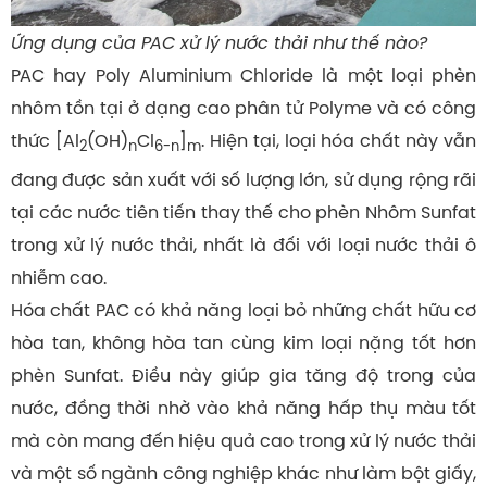
Ứng dụng của PAC xử lý nước thải như thế nào?
PAC hay Poly Aluminium Chloride là một loại phèn
nhôm tồn tại ở dạng cao phân tử Polyme và có công
thức [Al
(OH)
Cl
]
. Hiện tại, loại hóa chất này vẫn
2
n
6-n
m
đang được sản xuất với số lượng lớn, sử dụng rộng rãi
tại các nước tiên tiến thay thế cho phèn Nhôm Sunfat
trong xử lý nước thải, nhất là đối với loại nước thải ô
nhiễm cao.
Hóa chất PAC có khả năng loại bỏ những chất hữu cơ
hòa tan, không hòa tan cùng kim loại nặng tốt hơn
phèn Sunfat. Điều này giúp gia tăng độ trong của
nước, đồng thời nhờ vào khả năng hấp thụ màu tốt
mà còn mang đến hiệu quả cao trong xử lý nước thải
và một số ngành công nghiệp khác như làm bột giấy,