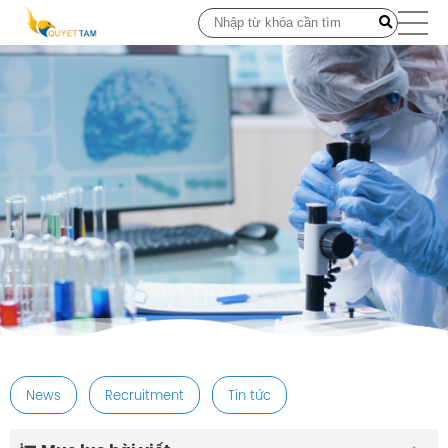
post
News
Recruitment
Tin tức