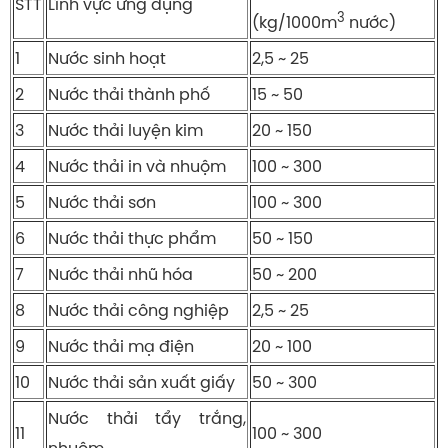
STT
Lĩnh vực ứng dụng
3
(kg/1000m
nước)
1
Nước sinh hoạt
2,5 ~ 25
2
Nước thải thành phố
15 ~ 50
3
Nước thải luyện kim
20 ~ 150
4
Nước thải in và nhuộm
100 ~ 300
5
Nước thải sơn
100 ~ 300
6
Nước thải thực phẩm
50 ~ 150
7
Nước thải nhũ hóa
50 ~ 200
8
Nước thải công nghiệp
2,5 ~ 25
9
Nước thải mạ điện
20 ~ 100
10
Nước thải sản xuất giấy
50 ~ 300
Nước thải tẩy trắng,
11
100 ~ 300