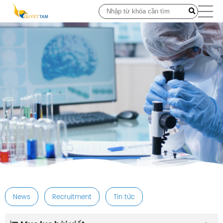
post
News
Recruitment
Tin tức