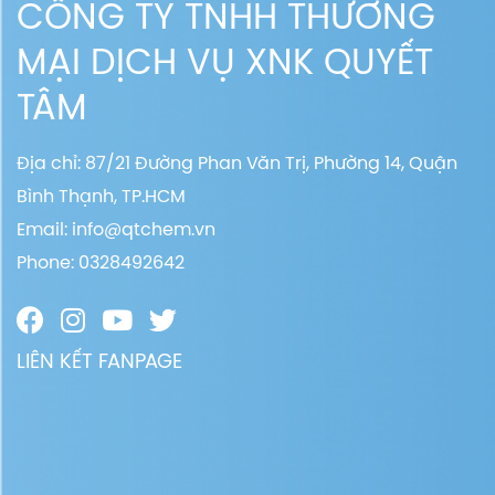
CÔNG TY TNHH THƯƠNG
MẠI DỊCH VỤ XNK QUYẾT
TÂM
Địa chỉ: 87/21 Đường Phan Văn Trị, Phường 14, Quận
Bình Thạnh, TP.HCM
Email:
info@qtchem.vn
Phone: 0328492642
LIÊN KẾT FANPAGE