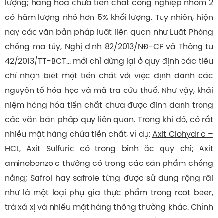
lượng; hàng hóa chứa tiền chất công nghiệp nhóm 2
có hàm lượng nhỏ hơn 5% khối lượng. Tuy nhiên, hiện
nay các văn bản pháp luật liên quan như Luật Phòng
chống ma túy, Nghị định 82/2013/NĐ-CP và Thông tư
42/2013/TT-BCT… mới chỉ dừng lại ở quy định các tiêu
chí nhận biết một tiền chất với việc định danh các
nguyên tố hóa học và mã tra cứu thuế. Như vậy, khái
niệm hàng hóa tiền chất chưa được định danh trong
các văn bản pháp quy liên quan. Trong khi đó, có rất
nhiều mặt hàng chứa tiền chất, ví dụ:
Axit Clohydric –
HCL
, Axit Sulfuric có trong bình ắc quy chì; Axit
aminobenzoic thường có trong các sản phẩm chống
nắng; Safrol hay safrole từng được sử dụng rộng rãi
như là một loại phụ gia thực phẩm trong root beer,
trà xá xị và nhiều mặt hàng thông thường khác. Chính