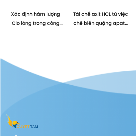
Xác định hàm lượng
Tái chế axit HCL từ việc
Clo lỏng trong công
chế biến quặng apatit
nghiệp – TCVN 10417:
giúp bảo vệ môi
2014
trường