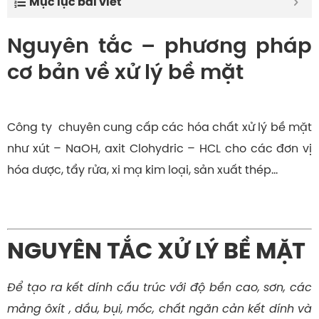
Mục lục bài viết
Nguyên tắc – phương pháp
cơ bản về xử lý bề mặt
Công ty chuyên cung cấp các hóa chất xử lý bề mặt
như xút – NaOH, axit Clohydric – HCL cho các đơn vị
hóa dược, tẩy rửa, xi mạ kim loại, sản xuất thép…
NGUYÊN TẮC XỬ LÝ BỀ MẶT
Để tạo ra kết dính cấu trúc với độ bền cao, sơn, các
mảng ôxít , dầu, bụi, mốc, chất ngăn cản kết dính và