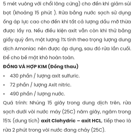
5 mét vuông với chổi lông cứng) cho đến khi giảm sủi
bọt (khoảng 15 phút ). Rửa bằng nước sạch sử dụng
ống áp lực cao cho đến khi tất cả lượng dầu mỡ thừa
được lấy ra. Nếu điều kiện axit vẫn còn khi thử bằng
giấy quỳ ẩm, một lượng 1% tính theo trọng lượng dung
dịch Amoniac nên được áp dụng, sau đó rửa lần cuối.
Để cho bề mặt khô hoàn toàn.
ĐỒNG VÀ HỢP KIM (Đồng thau)
• 430 phần / lượng axit sulfuric.
• 72 phần / lượng Axit nitric.
• 490 phần / lượng nước.
Quá trình: Nhúng 15 giây trong dung dịch trên, rửa
sạch dưới vòi nước máy (25C) năm giây, ngâm trong
15% (dung tích)
, tiếp theo là
axit Clohydric – axit HCL
rửa 2 phút trong vòi nước đang chảy (25C).