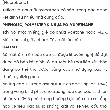
(Fluorobond)
Teflon và nhựa fluorocarbon có sẵn trong các dạng
kết dính từ nhiều nhà cung cấp.
PHENOLIC, POLYESTER & NHỰA POLYURETHANE
Tẩy với một miếng giẻ có chứa Acetone hoặc M.E.K.
Mài mòn với giấy nhám. Tẩy một lần nữa.
CAO SU
Bề mặt ăn mòn của cao su được khuyến nghị để đạt
được độ bền kết dính tối đa. Một bề mặt liên kết thỏa
đáng có thể thu được bằng cách sử dụng các kỹ
thuật cyclizing sau:
Nhúng cao su trong axit sulfuric cô đặc ( sp. gr . 1,84 )
trong vòng 5-10 phút cho trường hợp của cao su thiên
nhiên và 10-15 phút trong trường hợp của cao su tổng
hợp . Nhiều cao su là kháng axit và sẽ yêu cầu thời