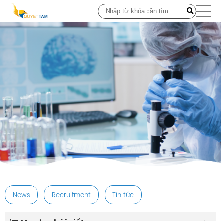
post
News
Recruitment
Tin tức