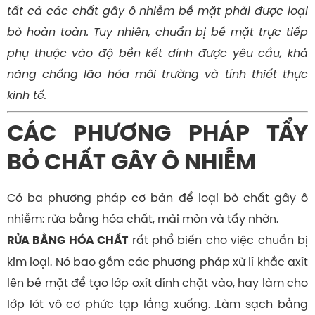
tất cả các chất gây ô nhiễm bề mặt phải được loại
bỏ hoàn toàn. Tuy nhiên, chuẩn bị bề mặt trực tiếp
phụ thuộc vào độ bền kết dính được yêu cầu, khả
năng chống lão hóa môi trường và tính thiết thực
kinh tế.
CÁC PHƯƠNG PHÁP TẨY
BỎ CHẤT GÂY Ô NHIỄM
Có ba phương pháp cơ bản để loại bỏ chất gây ô
nhiễm: rửa bằng hóa chất, mài mòn và tẩy nhờn.
rất phổ biến cho việc chuẩn bị
RỬA BẰNG HÓA CHẤT
kim loại. Nó bao gồm các phương pháp xử lí khắc axít
lên bề mặt để tạo lớp oxít dính chặt vào, hay làm cho
lớp lót vô cơ phức tạp lắng xuống. .Làm sạch bằng