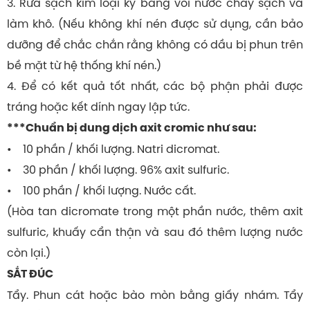
3. Rửa sạch kim loại kỹ bằng vòi nước chảy sạch và
làm khô. (Nếu không khí nén được sử dụng, cần bảo
dưỡng để chắc chắn rằng không có dầu bị phun trên
bề mặt từ hệ thống khí nén.)
4. Để có kết quả tốt nhất, các bộ phận phải được
tráng hoặc kết dính ngay lập tức.
***Chuẩn bị dung dịch axit cromic như sau:
• 10 phần / khối lượng. Natri dicromat.
• 30 phần / khối lượng. 96% axit sulfuric.
• 100 phần / khối lượng. Nước cất.
(Hòa tan dicromate trong một phần nước, thêm axit
sulfuric, khuấy cẩn thận và sau đó thêm lượng nước
còn lại.)
SẮT ĐÚC
Tẩy. Phun cát hoặc bào mòn bằng giấy nhám. Tẩy