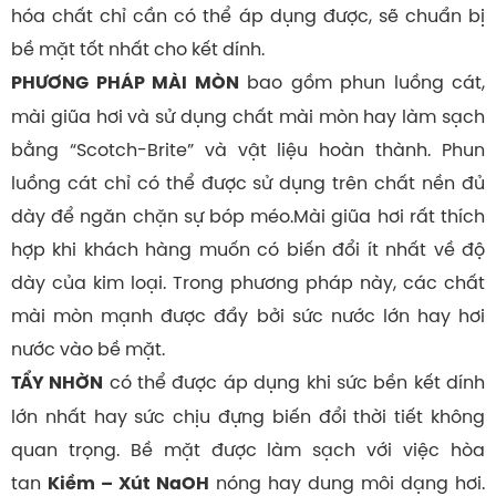
hóa chất chỉ cần có thể áp dụng được, sẽ chuẩn bị
bề mặt tốt nhất cho kết dính.
bao gồm phun luồng cát,
PHƯƠNG PHÁP MÀI MÒN
mài giũa hơi và sử dụng chất mài mòn hay làm sạch
bằng “Scotch-Brite” và vật liệu hoàn thành. Phun
luồng cát chỉ có thể được sử dụng trên chất nền đủ
dày để ngăn chặn sự bóp méo.Mài giũa hơi rất thích
hợp khi khách hàng muốn có biến đổi ít nhất về độ
dày của kim loại. Trong phương pháp này, các chất
mài mòn mạnh được đẩy bởi sức nước lớn hay hơi
nước vào bề mặt.
có thể được áp dụng khi sức bền kết dính
TẨY NHỜN
lớn nhất hay sức chịu đựng biến đổi thời tiết không
quan trọng. Bề mặt được làm sạch với việc hòa
tan
nóng hay dung môi dạng hơi.
Kiềm – Xút NaOH