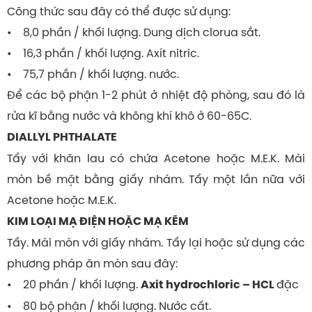
Công thức sau đây có thể được sử dụng:
• 8,0 phần / khối lượng. Dung dịch clorua sắt.
• 16,3 phần / khối lượng. Axít nitric.
• 75,7 phần / khối lượng. nước.
Để các bộ phận 1-2 phút ở nhiệt độ phòng, sau đó là
rửa kĩ bằng nước và không khí khô ở 60-65C.
DIALLYL PHTHALATE
Tẩy với khăn lau có chứa Acetone hoặc M.E.K. Mài
mòn bề mặt bằng giấy nhám. Tẩy một lần nữa với
Acetone hoặc M.E.K.
KIM LOẠI MẠ ĐIỆN HOẶC MẠ KẼM
Tẩy. Mài mòn với giấy nhám. Tẩy lại hoặc sử dụng các
phương pháp ăn mòn sau đây:
• 20 phần / khối lượng.
đặc
Axit hydrochloric – HCL
• 80 bộ phận / khối lượng. Nước cất.