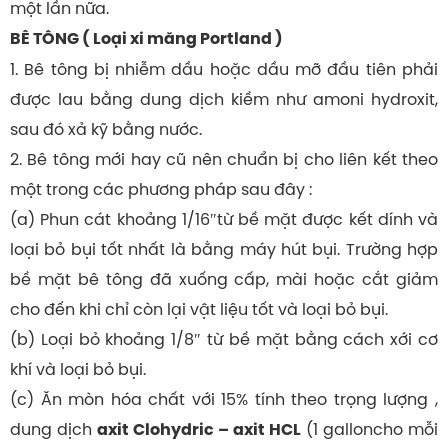
một lần nữa.
BÊ TÔNG ( Loại xi măng Portland )
1. Bê tông bị nhiễm dầu hoặc dầu mỡ đầu tiên phải
được lau bằng dung dịch kiềm như amoni hydroxit,
sau đó xả kỹ bằng nước.
2. Bê tông mới hay cũ nên chuẩn bị cho liên kết theo
một trong các phương pháp sau đây :
(a) Phun cát khoảng 1/16″từ bề mặt được kết dính và
loại bỏ bụi tốt nhất là bằng máy hút bụi. Trường hợp
bề mặt bê tông đã xuống cấp, mài hoặc cắt giảm
cho đến khi chỉ còn lại vật liệu tốt và loại bỏ bụi.
(b) Loại bỏ khoảng 1/8″ từ bề mặt bằng cách xới cơ
khí và loại bỏ bụi.
(c) Ăn mòn hóa chất với 15% tính theo trọng lượng ,
dung dịch
(1 galloncho mỗi
axit Clohydric – axit HCL