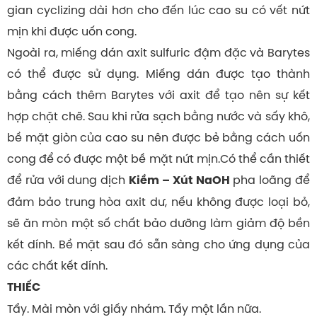
gian cyclizing dài hơn cho đến lúc cao su có vết nứt
mịn khi được uốn cong.
Ngoài ra, miếng dán axit sulfuric đậm đặc và Barytes
có thể được sử dụng. Miếng dán được tạo thành
bằng cách thêm Barytes với axit để tạo nên sự kết
hợp chặt chẽ. Sau khi rửa sạch bằng nước và sấy khô,
bề mặt giòn của cao su nên được bẻ bằng cách uốn
cong để có được một bề mặt nứt mịn.Có thể cần thiết
để rửa với dung dịch
pha loãng để
Kiềm – Xút NaOH
đảm bảo trung hòa axit dư, nếu không được loại bỏ,
sẽ ăn mòn một số chất bảo dưỡng làm giảm độ bền
kết dính. Bề mặt sau đó sẵn sàng cho ứng dụng của
các chất kết dính.
THIẾC
Tẩy. Mài mòn với giấy nhám. Tẩy một lần nữa.