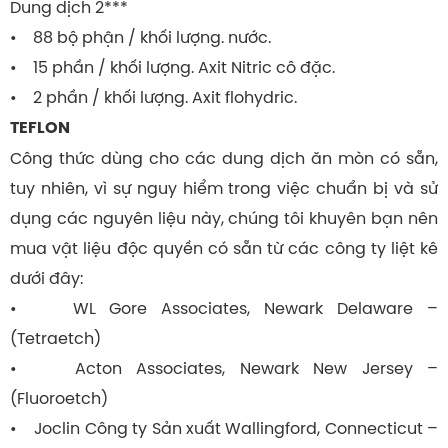
Dung dịch 2***
• 88 bộ phận / khối lượng. nước.
• 15 phần / khối lượng. Axit Nitric cô đặc.
• 2 phần / khối lượng. Axit flohydric.
TEFLON
Công thức dùng cho các dung dịch ăn mòn có sẵn,
tuy nhiên, vì sự nguy hiểm trong việc chuẩn bị và sử
dụng các nguyên liệu này, chúng tôi khuyên bạn nên
mua vật liệu độc quyền có sẵn từ các công ty liệt kê
dưới đây:
• WL Gore Associates, Newark Delaware –
(Tetraetch)
• Acton Associates, Newark New Jersey –
(Fluoroetch)
• Joclin Công ty Sản xuất Wallingford, Connecticut –