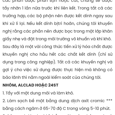
các phần được phun sạn hoặc cát, chúng sẽ được
tẩy nhờn 1 lần nữa trước khi liên kết. Trong tất cả các
trường hợp, các bộ phận nên được kết dính ngay sau
khi xử lí lại. Nếu kết dính bịtrì hoãn, chúng tôi khuyến
nghị rằng các phần nên được bọc trong một lớp khăn
giấy nhẹ và đặt trong môi trường vô khuẩn và khí khô.
Sau đây là một vài công thức tiền xử lý hóa chất được
khuyến nghị cho hầu hết các chất kết dính (chỉ sử
dụng trong công nghiệp). Tất cả các khuyến nghị và
gợi ý cho việc sử dụng được thực hiện mà không có
bảo lãnh thì nằm ngoài kiểm soát của chúng tôi.
NHÔM, ALCLAD HOẶC 24ST
1. Tẩy với một dung môi và làm khô.
2. Làm sạch bề mặt bằng dung dịch axit cromic ***
bằng cách ngâm ở 65-70 độ C trong vòng 5-10 phút.