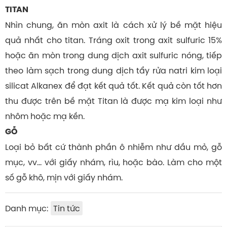
TITAN
Nhìn chung, ăn mòn axit là cách xử lý bề mặt hiệu
quả nhất cho titan. Tráng oxit trong axit sulfuric 15%
hoặc ăn mòn trong dung dịch axit sulfuric nóng, tiếp
theo làm sạch trong dung dịch tẩy rửa natri kim loại
silicat Alkanex để đạt kết quả tốt. Kết quả còn tốt hơn
thu được trên bề mặt Titan là được mạ kim loại như
nhôm hoặc mạ kền.
GỖ
Loại bỏ bất cứ thành phần ô nhiễm như dầu mỏ, gỗ
mục, vv… với giấy nhám, rìu, hoặc bào. Làm cho một
số gỗ khô, mịn với giấy nhám.
Danh mục:
Tin tức