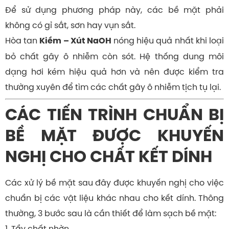
Để sử dụng phương pháp này, các bề mặt phải
không có gỉ sắt, sơn hay vụn sắt.
Hòa tan
nóng hiệu quả nhất khi loại
Kiềm – Xút NaOH
bỏ chất gây ô nhiễm còn sót. Hệ thống dung môi
dạng hơi kém hiệu quả hơn và nên được kiểm tra
thường xuyên để tìm các chất gây ô nhiễm tịch tụ lại.
CÁC TIẾN TRÌNH CHUẨN BỊ
BỀ MẶT ĐƯỢC KHUYẾN
NGHỊ CHO CHẤT KẾT DÍNH
Các xử lý bề mặt sau đây được khuyến nghị cho việc
chuẩn bị các vật liệu khác nhau cho kết dính. Thông
thường, 3 bước sau là cần thiết để làm sạch bề mặt:
1. Tẩy chất nhờn