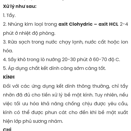
Xử lý như sau:
1. Tẩy.
2. Nhúng kim loại trong
2-4
axit Clohydric – axit HCL
phút ở nhiệt độ phòng.
3. Rửa sạch trong nước chạy lạnh, nước cất hoặc ion
hóa.
4. Sấy khô trong lò nướng 20-30 phút ở 60-70 độ C.
5. Áp dụng chất kết dính càng sớm càng tốt.
KÍNH
Đối với các ứng dụng kết dính thông thường, chỉ tẩy
nhờn đã đủ cho tiền xử lý bề mặt kính. Tuy nhiên, nếu
việc tối ưu hóa khả năng chống chịu được yêu cầu,
kính có thể được phun cát cho đến khi bề mặt xuất
hiện lớp phủ sương nhám.
CHÌ