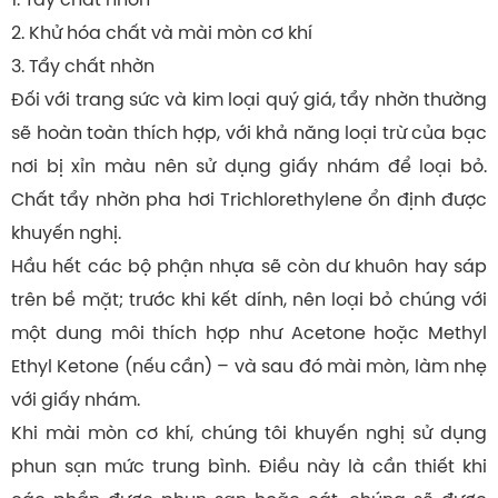
2. Khử hóa chất và mài mòn cơ khí
3. Tẩy chất nhờn
Đối với trang sức và kim loại quý giá, tẩy nhờn thường
sẽ hoàn toàn thích hợp, với khả năng loại trừ của bạc
nơi bị xỉn màu nên sử dụng giấy nhám để loại bỏ.
Chất tẩy nhờn pha hơi Trichlorethylene ổn định được
khuyến nghị.
Hầu hết các bộ phận nhựa sẽ còn dư khuôn hay sáp
trên bề mặt; trước khi kết dính, nên loại bỏ chúng với
một dung môi thích hợp như Acetone hoặc Methyl
Ethyl Ketone (nếu cần) – và sau đó mài mòn, làm nhẹ
với giấy nhám.
Khi mài mòn cơ khí, chúng tôi khuyến nghị sử dụng
phun sạn mức trung bình. Điều này là cần thiết khi