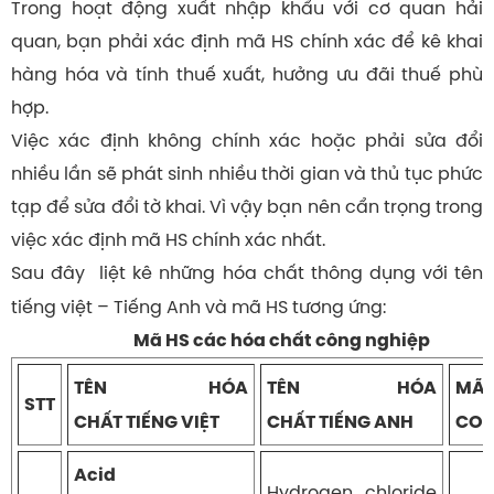
Trong hoạt động xuất nhập khẩu với cơ quan hải
quan, bạn phải xác định mã HS chính xác để kê khai
hàng hóa và tính thuế xuất, hưởng ưu đãi thuế phù
hợp.
Việc xác định không chính xác hoặc phải sửa đổi
nhiều lần sẽ phát sinh nhiều thời gian và thủ tục phức
tạp để sửa đổi tờ khai. Vì vậy bạn nên cẩn trọng trong
việc xác định mã HS chính xác nhất.
Sau đây
liệt kê những hóa chất thông dụng với tên
tiếng việt – Tiếng Anh và mã HS tương ứng:
Mã HS các hóa chất công nghiệp
TÊN HÓA
TÊN HÓA
MÃ
STT
CHẤT TIẾNG VIỆT
CHẤT TIẾNG ANH
COD
Acid
Hydrogen chloride