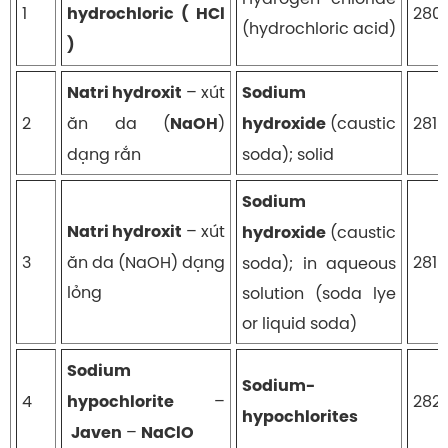
1
280
hydrochloric ( HCl
(hydrochloric acid)
)
– xút
Natri hydroxit
Sodium
2
ăn da (
)
(caustic
2815
NaOH
hydroxide
dạng rắn
soda); solid
Sodium
– xút
Natri hydroxit
(caustic
hydroxide
3
ăn da (NaOH) dạng
2815
soda); in aqueous
lỏng
solution (soda lye
or liquid soda)
Sodium
Sodium-
4
–
282
hypochlorite
hypochlorites
–
Jave
n
NaClO