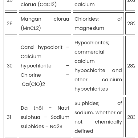
clorua (CaCl2)
calcium
Mangan clorua
Chlorides; of
29
282
(MnCL2)
magnesium
Hypochlorites;
Canxi hypoclorit –
commercial
Calcium
calcium
30
hypochlorite –
282
hypochlorite and
Chlorine –
other calcium
Ca(ClO)2
hypochlorites
Sulphides; of
Đá thối – Natri
sodium, whether or
31
sulphua – Sodium
283
not chemically
sulphides – Na2S
defined