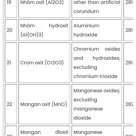
19
Nhôm oxit (Al2O3)
other than artificial
281
corundum
Nhôm hydroxit
Aluminium
20
281
(Al(OH)3)
hydroxide
Chromium oxides
and hydroxides;
21
Crom oxit (Cr2O3)
281
excluding
chromium trioxide
Manganese oxides;
excluding
22
Mangan oxit (MnO)
282
manganese
dioxide
Mangan đioxit
Manganese