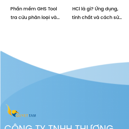
Phần mềm GHS Tool
HCl là gì? Ứng dụng,
tra cứu phân loại và
tính chất và cách sử
ghi nhãn đối với hỗn
dụng an toàn đối với
hợp chất hóa chất
HCl
CÔNG TY TNHH THƯƠNG