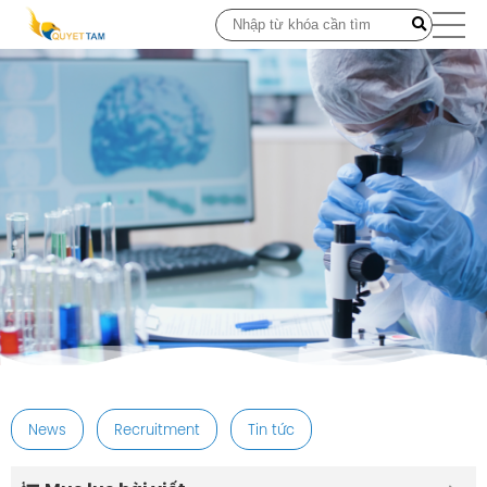
post
News
Recruitment
Tin tức