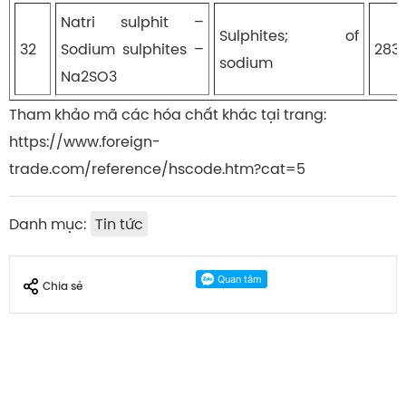
Natri sulphit –
Sulphites; of
32
Sodium sulphites –
283
sodium
Na2SO3
Tham khảo mã các hóa chất khác tại trang:
https://www.foreign-
trade.com/reference/hscode.htm?cat=5
Danh mục:
Tin tức
Chia sẻ