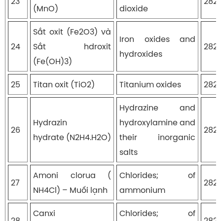
23
282
(MnO)
dioxide
Sắt oxit (Fe2O3) và
Iron oxides and
24
Sắt hdroxit
2821
hydroxides
(Fe(OH)3)
25
Titan oxit (TiO2)
Titanium oxides
282
Hydrazine and
Hydrazin
hydroxylamine and
26
282
hydrate (N2H4.H2O)
their inorganic
salts
Amoni clorua (
Chlorides; of
27
282
NH4Cl) – Muối lạnh
ammonium
Canxi
Chlorides; of
28
282