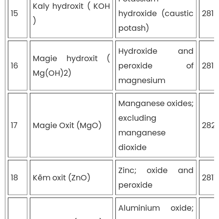
Kaly hydroxit ( KOH
15
hydroxide (caustic
281
)
potash)
Hydroxide and
Magie hydroxit (
16
peroxide of
2816
Mg(OH)2)
magnesium
Manganese oxides;
excluding
17
Magie Oxit (MgO)
282
manganese
dioxide
Zinc; oxide and
18
Kẽm oxit (ZnO)
281
peroxide
Aluminium oxide;