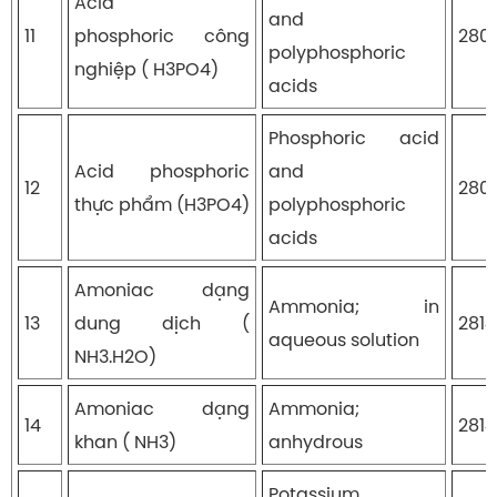
Acid
and
11
phosphoric công
280
polyphosphoric
nghiệp ( H3PO4)
acids
Phosphoric acid
Acid phosphoric
and
12
280
thực phẩm (H3PO4)
polyphosphoric
acids
Amoniac dạng
Ammonia; in
13
dung dịch (
281
aqueous solution
NH3.H2O)
Amoniac dạng
Ammonia;
14
2814
khan ( NH3)
anhydrous
Potassium