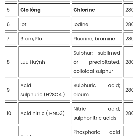
5
2801
Clo
lỏng
Chlorine
6
Iot
Iodine
280
7
Brom, Flo
Fluorine; bromine
280
Sulphur; sublimed
8
Lưu Huỳnh
or precipitated,
280
colloidal sulphur
Acid
Sulphuric acid;
9
280
sulphuric (H2SO4 )
oleum
Nitric acid;
10
Acid nitric ( HNO3)
280
sulphonitric acids
Phosphoric acid