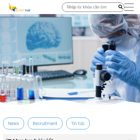
post
News
Recruitment
Tin tức