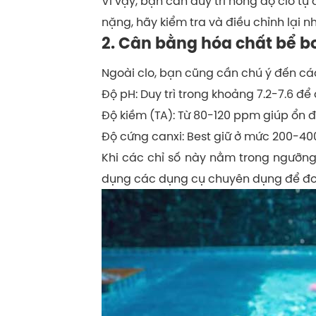
Vì vậy, bạn cần duy trì nồng độ clo t
nặng, hãy kiểm tra và điều chỉnh lại nh
2. Cân bằng hóa chất bể b
Ngoài clo, bạn cũng cần chú ý đến các
Độ pH: Duy trì trong khoảng 7.2-7.6 để 
Độ kiềm (TA): Từ 80-120 ppm giúp ổn đ
Độ cứng canxi: Best giữ ở mức 200-400
Khi các chỉ số này nằm trong ngưỡng 
dụng các dụng cụ chuyên dụng để đo 