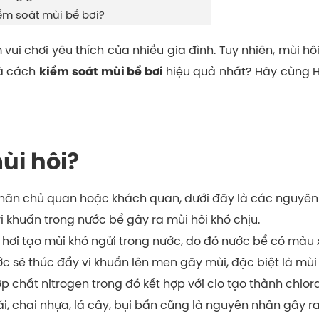
ểm soát mùi bể bơi?
 vui chơi yêu thích của nhiều gia đình. Tuy nhiên, mùi h
là cách
hiệu quả nhất? Hãy cùng H
kiểm soát mùi bể bơi
ùi hôi?
 nhân chủ quan hoặc khách quan, dưới đây là các nguyê
i khuẩn trong nước bể gây ra mùi hôi khó chịu.
 hơi tạo mùi khó ngửi trong nước, do đó nước bể có màu 
ớc sẽ thúc đẩy vi khuẩn lên men gây mùi, đặc biệt là mùi
hất nitrogen trong đó kết hợp với clo tạo thành chlor
hải, chai nhựa, lá cây, bụi bẩn cũng là nguyên nhân gây ra