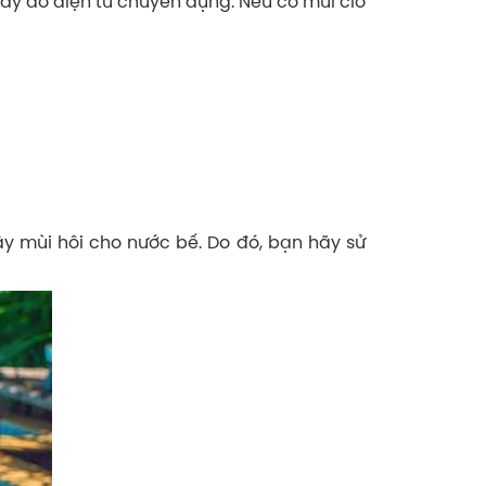
máy đo điện tử chuyên dụng. Nếu có mùi clo
y mùi hôi cho nước bế. Do đó, bạn hãy sử