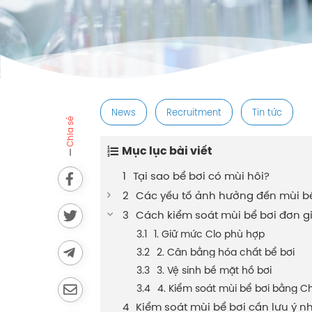
post
News
Recruitment
Tin tức
Chia sẻ
Mục lục bài viết
Tại sao bể bơi có mùi hôi?
Các yếu tố ảnh hưởng đến mùi b
Cách kiểm soát mùi bể bơi đơn 
1. Giữ mức Clo phù hợp
2. Cân bằng hóa chất bể bơi
3. Vệ sinh bề mặt hồ bơi
4. Kiểm soát mùi bể bơi bằng Ch
Kiểm soát mùi bể bơi cần lưu ý n