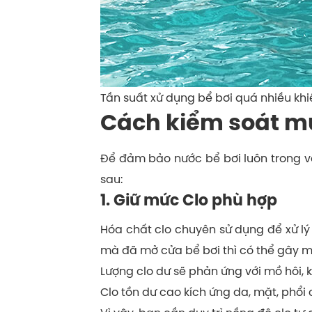
Tần suất xử dụng bể bơi quá nhiều kh
Cách kiểm soát mù
Để đảm bảo nước bể bơi luôn trong và
sau:
1. Giữ mức Clo phù hợp
Hóa chất clo chuyên sử dụng để xử lý 
mà đã mở cửa bể bơi thì có thể gây mù
Lượng clo dư sẽ phản ứng với mồ hôi,
Clo tồn dư cao kích ứng da, mặt, phổi c