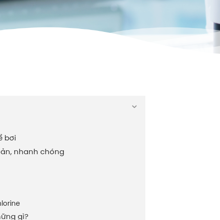
ể bơi
giản, nhanh chóng
lorine
hững gì?