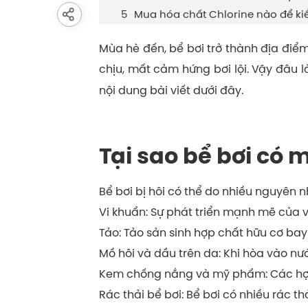
Mua hóa chất Chlorine nào để ki
Mùa hè đến, bể bơi trở thành địa điểm
chịu, mất cảm hứng bơi lội. Vậy đâu 
nội dung bài viết dưới đây.
Tại sao bể bơi có m
Bể bơi bị hôi có thể do nhiều nguyên
Vi khuẩn: Sự phát triển mạnh mẽ của v
Tảo: Tảo sản sinh hợp chất hữu cơ bay
Mồ hôi và dầu trên da: Khi hòa vào nư
Kem chống nắng và mỹ phẩm: Các hợp c
Rác thải bể bơi: Bể bơi có nhiều rác t