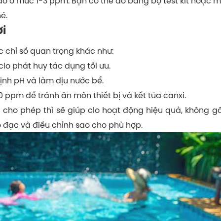
ự do ở mức 1-3 ppm. Bạn có thể đo bằng bộ test kit hoặc 
é.
ơi
 chỉ số quan trọng khác như:
clo phát huy tác dụng tối ưu.
ịnh pH và làm dịu nước bể.
 ppm để tránh ăn mòn thiết bị và kết tủa canxi.
cho phép thì sẽ giúp clo hoạt động hiệu quả, không gâ
đạc và điều chỉnh sao cho phù hợp.