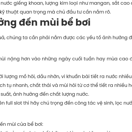
 nước giếng khoan, lượng kim loại như mangan, sắt cao 
à kỹ thuật quan trọng mà chủ đầu tư cần nắm rõ.
ởng đến mùi bể bơi
quả, chúng ta cần phải nắm được các yếu tố ảnh hưởng đ
mùi nặng hơn vào những ngày cuối tuần hay mùa cao 
 lượng mồ hôi, dầu nhờn, vi khuẩn bài tiết ra nước nhiều
 tụ nhanh, chất thải và mùi hôi từ cơ thể tiết ra nhiều h
 suất, ảnh hưởng đến chất lượng nước.
 full slot thì hãy chú trọng đến công tác vệ sinh, lọc nư
ến mùi của bể bơi: