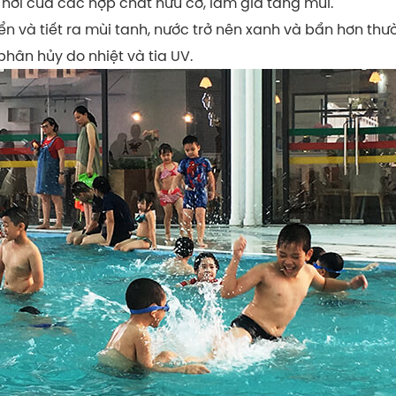
hơi của các hợp chất hữu cơ, làm gia tăng mùi.
ển và tiết ra mùi tanh, nước trở nên xanh và bẩn hơn thư
hân hủy do nhiệt và tia UV.