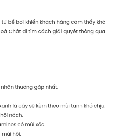
ôi từ bể bơi khiến khách hàng cảm thấy khó
oá Chất đi tìm cách giải quyết thông qua
n nhân thường gặp nhất.
xanh lá cây sẽ kèm theo mùi tanh khó chịu.
 hôi nách.
amines có mùi xốc.
 mùi hôi.