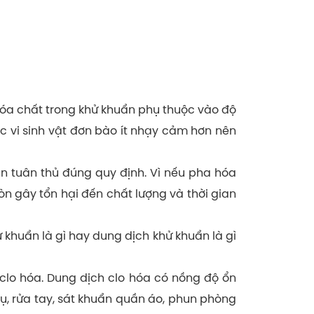
óa chất trong khử khuẩn phụ thuộc vào độ
ác vi sinh vật đơn bào ít nhạy cảm hơn nên
n tuân thủ đúng quy định. Vì nếu pha hóa
òn gây tổn hại đến chất lượng và thời gian
 khuẩn là gì hay dung dịch khử khuẩn là gì
clo hóa. Dung dịch clo hóa có nồng độ ổn
ụ, rửa tay, sát khuẩn quần áo, phun phòng