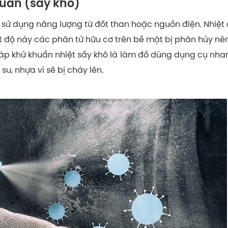
uẩn (sấy khô)
ử dụng năng lượng từ đốt than hoặc nguồn điện. Nhiệt 
iệt độ này các phân tử hữu cơ trên bề mặt bị phân hủy nê
p khử khuẩn nhiệt sấy khô là làm đồ dùng dụng cụ nha
su, nhựa vì sẽ bị cháy lên.