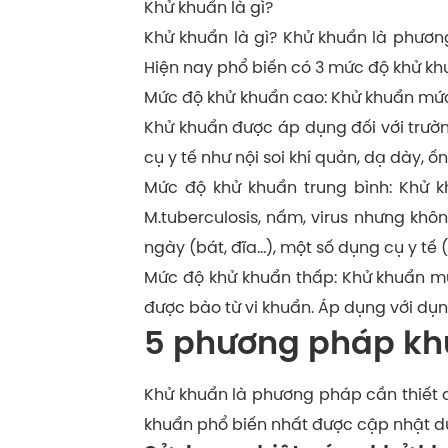
Khử khuẩn là gì?
Khử khuẩn là gì? Khử khuẩn là phương
Hiện nay phổ biến có 3 mức độ khử kh
Mức độ khử khuẩn cao: Khử khuẩn mức độ
Khử khuẩn được áp dụng đối với trườ
cụ y tế như nội soi khí quản, dạ dày, 
Mức độ khử khuẩn trung bình: Khử kh
M.tuberculosis, nấm, virus nhưng khô
ngày (bát, đĩa…), một số dụng cụ y tế 
Mức độ khử khuẩn thấp: Khử khuẩn mức
được bào từ vi khuẩn. Áp dụng với dụng
5 phương pháp khử
Khử khuẩn là phương pháp cần thiết đ
khuẩn phổ biến nhất được cập nhật d