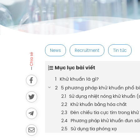
post
News
Recruitment
Tin tức
Chia sẻ
Mục lục bài viết
Khử khuẩn là gì?
5 phương pháp khử khuẩn phổ bi
Sử dụng nhiệt nóng khử khuẩn (
Khử khuẩn bằng hóa chất
Đèn chiếu tia cực tím trong khử
Phương pháp khử khuẩn đun sô
Sử dụng tia phóng xạ