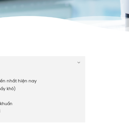
ến nhất hiện nay
sấy khô)
 khuẩn
i