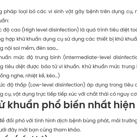
 pháp loại bỏ các vi sinh vật gây bệnh trên dụng cụ, 
uẩn:
 cao (High level disinfection) là quá trình tiêu diệt toà
ng hợp khử khuẩn dụng cụ sử dụng các thiết bị khử khu
ống nội soi mềm, đèn sao…
uẩn mức độ trung bình (Intermediate-level disinfectio
ng tiêu diệt được bảo tử vi khuẩn. Khử khuẩn mức trun
(ống nghe, nhiệt kế, kéo…)
 độ thấp (Low-level disinfection) áp dụng trong tiêu di
 cụ, vật dụng trực tiếp tiếp xúc với chất thải có nguy c
 khuẩn phổ biến nhất hiện
ể đối phó với tình hình dịch bệnh bùng phát, môi trườ
ưới đây mời bạn cùng tham khảo.