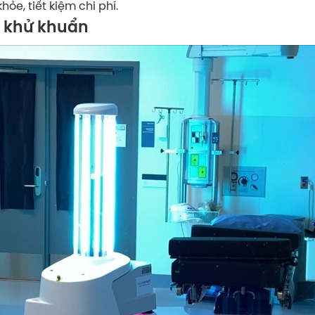
e, tiết kiệm chi phí.
g khử khuẩn