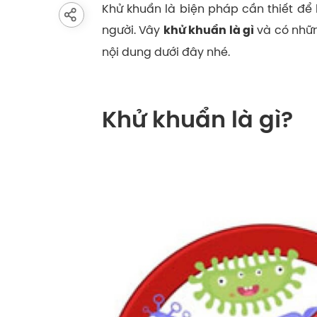
Khử khuẩn là biện pháp cần thiết để 
người. Vây
và có nhữn
khử khuẩn là gì
nội dung dưới đây nhé.
Khử khuẩn là gì?