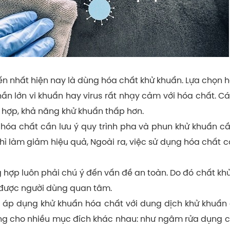
 nhất hiện nay là dùng hóa chất khử khuẩn. Lựa chọn h
ần lớn vi khuẩn hay virus rất nhạy cảm với hóa chất. C
hợp, khả năng khử khuẩn thấp hơn.
óa chất cần lưu ý quy trình pha và phun khử khuẩn cầ
hì làm giảm hiệu quả, Ngoài ra, việc sử dụng hóa chất c
 hợp luôn phải chú ý đến vấn đề an toàn. Do đó chất khử
ệm được người dùng quan tâm.
ã áp dụng khử khuẩn hóa chất với dung dịch khử khuẩn 
 dùng cho nhiều mục đích khác nhau: như ngâm rửa dụng c