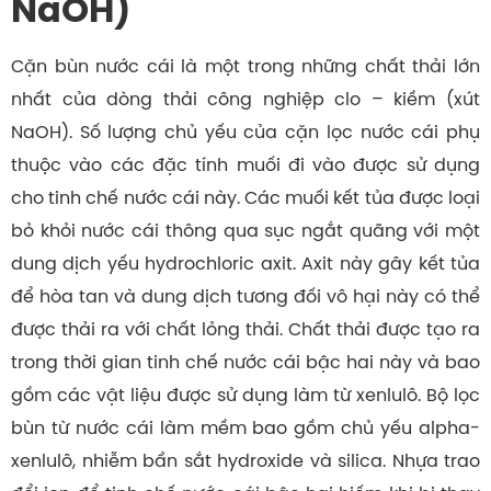
NaOH)
Cặn bùn nước cái là một trong những chất thải lớn
nhất của dòng thải công nghiệp clo – kiềm (xút
NaOH). Số lượng chủ yếu của cặn lọc nước cái phụ
thuộc vào các đặc tính muối đi vào được sử dụng
cho tinh chế nước cái này. Các muối kết tủa được loại
bỏ khỏi nước cái thông qua sục ngắt quãng với một
dung dịch yếu hydrochloric axit. Axit này gây kết tủa
để hòa tan và dung dịch tương đối vô hại này có thể
được thải ra với chất lỏng thải. Chất thải được tạo ra
trong thời gian tinh chế nước cái bậc hai này và bao
gồm các vật liệu được sử dụng làm từ xenlulô. Bộ lọc
bùn từ nước cái làm mềm bao gồm chủ yếu alpha-
xenlulô, nhiễm bẩn sắt hydroxide và silica. Nhựa trao