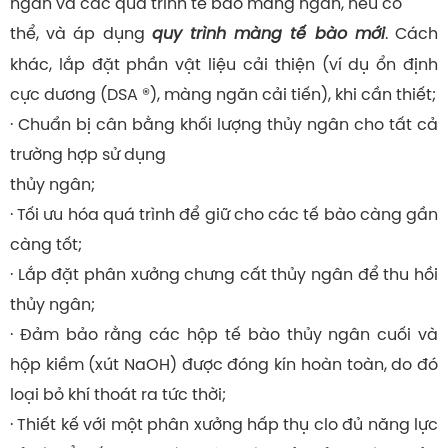
ngân và các quá trình tế bào màng ngăn, nếu có
thể, và áp dụng
quy trình màng tế bào mới
. Cách
khác, lắp đặt phần vật liệu cải thiện (ví dụ ổn định
cực dương (DSA ®), màng ngăn cải tiến), khi cần thiết;
· Chuẩn bị cân bằng khối lượng thủy ngân cho tất cả
trường hợp sử dụng
thủy ngân;
· Tối ưu hóa quá trình để giữ cho các tế bào càng gần
càng tốt;
· Lắp đặt phân xưởng chưng cất thủy ngân để thu hồi
thủy ngân;
· Đảm bảo rằng các hộp tế bào thủy ngân cuối và
hộp kiềm (xút NaOH) được đóng kín hoàn toàn, do đó
loại bỏ khí thoát ra tức thời;
· Thiết kế với một phân xưởng hấp thụ clo đủ năng lực