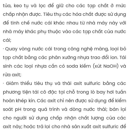
tủa, keo tụ và lọc để giữ cho các tạp chất ở mức
chấp nhận được. Tiêu thụ các hóa chất được sử dụng
để tinh chế nước cái khác nhau từ nhà máy này với
nhà máy khác phụ thuộc vào các tạp chất của nước
cái;
· Quay vòng nước cái trong công nghệ màng, loại bỏ
tạp chất bằng các phân xưởng nhựa trao đổi ion. Tái
sinh các loại nhựa cần có soda kiềm (xút NaOH) và
rửa axit;
· Giảm thiểu tiêu thụ và thải axit sulfuric bằng các
phương tiện tái cô đặc tại chỗ trong lò bay hơi tuần
hoàn khép kín. Các axit chỉ nên được sử dụng để kiểm
soát pH trong quá trình và dòng nước thải; bán lại
cho người sử dụng chấp nhận chất lượng của các
axit này; hoặc trả lại cho nhà sản xuất axit sulfuric để