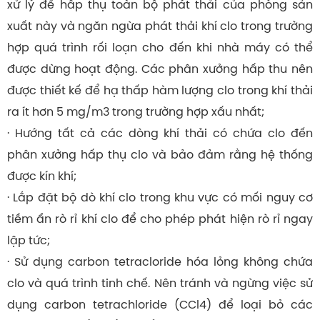
xử lý để hấp thụ toàn bộ phát thải của phòng sản
xuất này và ngăn ngừa phát thải khí clo trong trường
hợp quá trình rối loạn cho đến khi nhà máy có thể
được dừng hoạt động. Các phân xưởng hấp thu nên
được thiết kế để hạ thấp hàm lượng clo trong khí thải
ra ít hơn 5 mg/m3 trong trường hợp xấu nhất;
· Hướng tất cả các dòng khí thải có chứa clo đến
phân xưởng hấp thụ clo và bảo đảm rằng hệ thống
được kín khí;
· Lắp đặt bộ dò khí clo trong khu vực có mối nguy cơ
tiềm ẩn rò rỉ khí clo để cho phép phát hiện rò rỉ ngay
lập tức;
· Sử dụng carbon tetracloride hóa lỏng không chứa
clo và quá trình tinh chế. Nên tránh và ngừng việc sử
dụng carbon tetrachloride (CCl4) để loại bỏ các