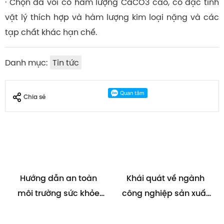
· Chọn đá vôi có hàm lượng CaCO3 cao, có đặc tính
vật lý thích hợp và hàm lượng kim loại nặng và các
tạp chất khác hạn chế.
Danh mục:
Tin tức
Chia sẻ
Hướng dẫn an toàn
Khái quát về ngành
môi trường sức khỏe
công nghiệp sản xuất
trong sản xuất axit
Clo – Kiềm
(axit HCL)