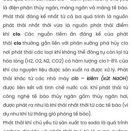
là điện phân thủy ngân, màng ngăn và màng tế bào.
Phát thải đáng kể nhất từ cả ba quá trình là nguồn
phát thải nhất thời vừa là nguồn phát thải điểm
khí
. Các nguồn tiềm ẩn đáng kể của phát
clo
thải
thường gắn liền với phân xưởng phá hủy clo
clo
nơi phát thải các loại khí không thể đông tụ còn lại từ
hóa lỏng (H2, O2, N2, CO2) có hàm lượng clo 1-8% của
khí clo nguyên liệu được sản xuất ra được xử lý. Phát
thải khác từ các nhà máy
clo – kiềm (xút NaOH
)
được liên kết với tinh chế nước cái. Khí phát thải từ
công nghệ tế bào thủy ngân gồm thủy ngân hơi,
được phát ra như là khí thải nhất thời từ các tế bào (ví
dụ như khí từ thông gió phòng tế bào).
Phát thải khí chủ yếu từ sản xuất tro soda là quá trình