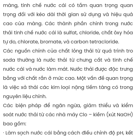
màng, tinh chế nước cái có tầm quan trọng quan
trọng đối với kéo dài thời gian sử dụng và hiệu quả
cao của màng. Các thành phần chính trong nước
thải tinh chế nước cái là sulfat, chloride, chất ôxy hóa
tự do, chlorate, bromate, và carbon tetracloride.
Các nguồn chính của chất lỏng thải từ quá trình tro
soda thường là nước thải từ chưng cất và tinh chế
nước cái và nước làm mát. Nước thải được đặc trưng
bằng với chất rắn ở mức cao. Một vấn đề quan trọng
là việc xả thải các kim loại nặng tiềm tàng có trong
nguyên liệu chính.
Các biện pháp để ngăn ngừa, giảm thiểu và kiểm
soát nước thải từ các nhà máy Clo – kiềm (xút NaOH)
bao gồm:
· Làm sạch nước cái bằng cách điều chỉnh độ pH, kết