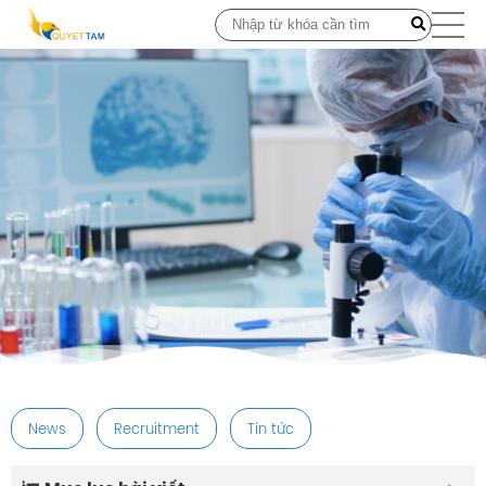
post
News
Recruitment
Tin tức