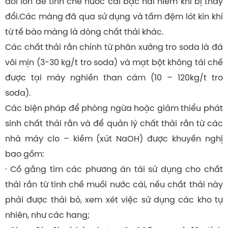
đổi ion để tinh chế nước cái bậc hai hiếm khi bị thay
đổi.Các màng đã qua sử dụng và tấm đệm lót kín khí
từ tế bào màng là dòng chất thải khác.
Các chất thải rắn chính từ phân xưởng tro soda là đá
vôi mịn (3-30 kg/t tro soda) và mạt bột không tái chế
được tại máy nghiền than cám (10 – 120kg/t tro
soda).
Các biện pháp để phòng ngừa hoặc giảm thiểu phát
sinh chất thải rắn và để quản lý chất thải rắn từ các
nhà máy clo – kiềm (xút NaOH) được khuyến nghị
bao gồm:
· Cố gắng tìm các phương án tái sử dụng cho chất
thải rắn từ tinh chế muối nước cái, nếu chất thải này
phải được thải bỏ, xem xét việc sử dụng các kho tự
nhiên, như các hang;