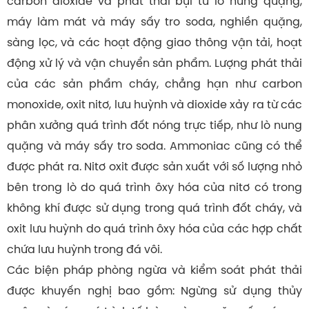
carbon dioxide và phát thải bụi từ lò nung quặng,
máy làm mát và máy sấy tro soda, nghiền quặng,
sàng lọc, và các hoạt động giao thông vận tải, hoạt
động xử lý và vận chuyển sản phẩm. Lượng phát thải
của các sản phẩm cháy, chẳng hạn như carbon
monoxide, oxit nitơ, lưu huỳnh và dioxide xảy ra từ các
phân xưởng quá trình đốt nóng trực tiếp, như lò nung
quặng và máy sấy tro soda. Ammoniac cũng có thể
được phát ra. Nitơ oxit được sản xuất với số lượng nhỏ
bên trong lò do quá trình ôxy hóa của nitơ có trong
không khí được sử dụng trong quá trình đốt cháy, và
oxit lưu huỳnh do quá trình ôxy hóa của các hợp chất
chứa lưu huỳnh trong đá vôi.
Các biện pháp phòng ngừa và kiểm soát phát thải
được khuyến nghị bao gồm: Ngừng sử dụng thủy