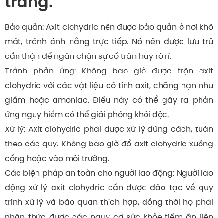
trang.
Bảo quản: Axit clohydric nên được bảo quản ở nơi khô
mát, tránh ánh nắng trực tiếp. Nó nên được lưu trữ
cẩn thận để ngăn chặn sự cố tràn hay rò rỉ.
Tránh phản ứng: Không bao giờ được trộn axit
clohydric với các vật liệu có tính axit, chẳng hạn như
giấm hoặc amoniac. Điều này có thể gây ra phản
ứng nguy hiểm có thể giải phóng khói độc.
Xử lý: Axit clohydric phải được xử lý đúng cách, tuân
theo các quy. Không bao giờ đổ axit clohydric xuống
cống hoặc vào môi trường.
Các biện pháp an toàn cho người lao động: Người lao
động xử lý axit clohydric cần được đào tạo về quy
trình xử lý và bảo quản thích hợp, đồng thời họ phải
nhận thức được các nguy cơ sức khỏe tiềm ẩn liên