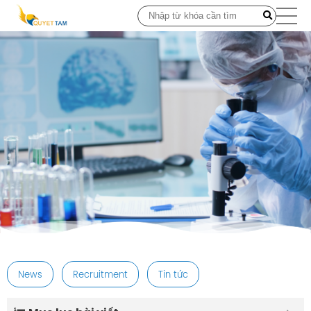
post
News
Recruitment
Tin tức