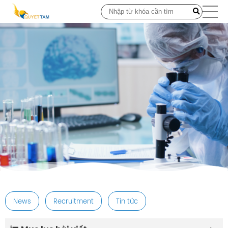
post
News
Recruitment
Tin tức