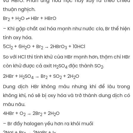
và HBrO. Phản ứng hóa học này xảy ra theo chiều
thuận nghịch.
Br
+ H
O ⇌ HBr + HBrO
2
2
– Khi gặp chất oxi hóa mạnh như nước clo, Br thể hiện
tính oxy hóa.
5Cl
+ 6H
O + Br
→ 2HBrO
+ 10HCl
2
2
2
3
So với HCl thì tính khử của HBr mạnh hơn, thậm chí HBr
còn khử được cả axit H
SO
đặc thành SO
.
2
4
2
2HBr + H
SO
→ Br
+ SO
+ 2H
O
2
4
2
2
2
Dung dịch HBr không màu nhưng khi để lâu trong
không khí, nó sẽ bị oxy hóa và trở thành dung dịch có
màu nâu.
4HBr + O
→ 2Br
+ 2H
O
2
2
2
– Br đẩy halogen yếu hơn ra khỏi muối
2NaI + Br
→ 2NaBr + I