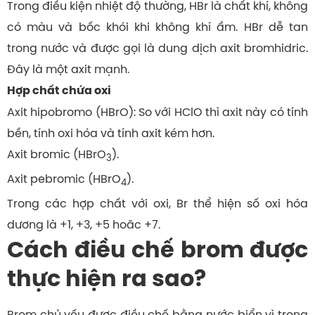
Trong điều kiện nhiệt độ thường, HBr là chất khí, không
có màu và bốc khói khi không khí ẩm. HBr dễ tan
trong nước và được gọi là dung dịch axit bromhidric.
Đây là một axit mạnh.
Hợp chất chứa oxi
Axit hipobromo (HBrO): So với HClO thì axit này có tính
bền, tính oxi hóa và tính axit kém hơn.
Axit bromic (HBrO
).
3
Axit pebromic (HBrO
).
4
Trong các hợp chất với oxi, Br thể hiện số oxi hóa
dương là +1, +3, +5 hoăc +7.
Cách điều chế brom được
thực hiện ra sao?
Brom chủ yếu được điều chế bằng nước biển vì trong