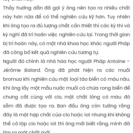
Thầy hướng dẫn đã gợi ý ông nên tạo ra nhiều chất
này hơn nữa để có thể nghiên cứu kỹ hơn. Tuy nhiên
khi ông tạo ra đủ lượng chất cần thiết thì các kỳ thi và
kỳ nghỉ đã trì hoãn việc nghiên cứu lại. Trong thời gian
bị trì hoàn này, có một nhà khoa học khác người Pháp
đã công bố kết quả nghiên cứu tương tự.
Người đó chính là nhà hóa học người Pháp Antoine –
Jérôme Balard. Ông đã phát hiện ra các muối
bromua khi nghiên cứu một loại tảo biển có màu nâu.
Khi ông lấy một mẫu nước muối có chứa rong biển để
chưng cất cùng với clo, một chất lỏng có màu đỏ
sẫm đã được tạo ra. Ban đầu ông còn tưởng rằng
đây là một hợp chất của clo hoặc iot nhưng khi không
thể cô lập clo hoặc iot thì ông mới biết rằng, mình đã
tìm ra một chất mới.