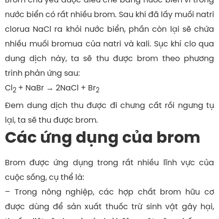
nước biển có rất nhiều brom. Sau khi đã lấy muối natri
clorua NaCl ra khỏi nước biển, phần còn lại sẽ chứa
nhiều muối bromua của natri và kali. Sục khí clo qua
dung dịch này, ta sẽ thu được brom theo phương
trình phản ứng sau:
Cl
+ NaBr → 2NaCl + Br
2
2
Đem dung dịch thu được đi chưng cất rồi ngưng tụ
lại, ta sẽ thu được brom.
Các ứng dụng của brom
Brom được ứng dụng trong rất nhiều lĩnh vực của
cuộc sống, cụ thể là:
– Trong nông nghiệp, các hợp chất brom hữu cơ
được dùng để sản xuất thuốc trừ sinh vật gây hại,