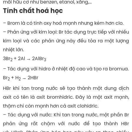
môi hữu cơ như benzen, etanol, xăng,…
Tính chất hoá học
– Brom là có tính oxy hoá mạnh nhưng kém hơn clo.
– Phản ứng với kim loại: Br tác dụng trực tiếp với nhiều
kim loại và các phản ứng này đều tỏa ra một lượng
nhiệt lớn.
3Br
+ 2Al → 2AlBr
2
3
– Tác dụng với hidro ở nhiệt độ cao và tạo ra bromua.
Br
+ H
→ 2HBr
2
2
HBr khi tan trong nước sẽ tạo thành một dung dịch
axit có tên là axit bromhidric. Đây là một axit mạnh,
thậm chí còn mạnh hơn cả axit clohidric.
– Tác dụng với nước: Khi tan trong nước, một phần Br
phản ứng rất chậm với nước để tạo thành HBr