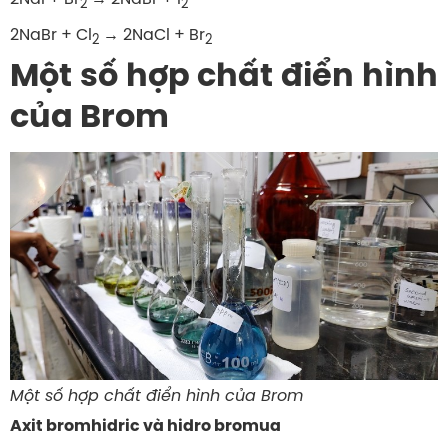
2
2
2NaBr + Cl
→ 2NaCl + Br
2
2
Một số hợp chất điển hình
của Brom
Một số hợp chất điển hình của Brom
Axit bromhidric và hidro bromua