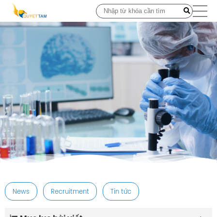
post
News
Recruitment
Tin tức