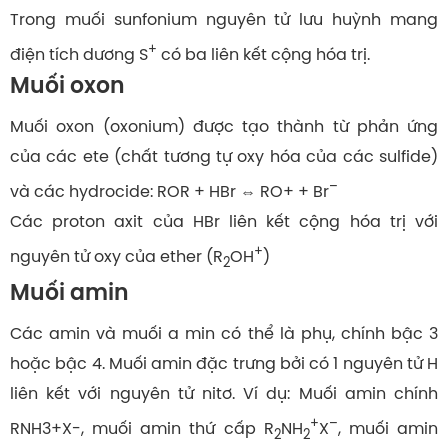
Trong muối sunfonium nguyên tử lưu huỳnh mang
+
điện tích dương S
có ba liên kết cộng hóa trị.
Muối oxon
Muối oxon (oxonium) được tạo thành từ phản ứng
của các ete (chất tương tự oxy hóa của các sulfide)
–
và các hydrocide: ROR + HBr ⇔ RO+ + Br
Các proton axit của HBr liên kết cộng hóa trị với
+
nguyên tử oxy của ether (R
OH
)
2
Muối amin
Các amin và muối a min có thể là phụ, chính bậc 3
hoặc bậc 4. Muối amin đặc trưng bởi có 1 nguyên tử H
liên kết với nguyên tử nitơ. Ví dụ: Muối amin chính
+
–
RNH3+X-, muối amin thứ cấp R
NH
X
, muối amin
2
2