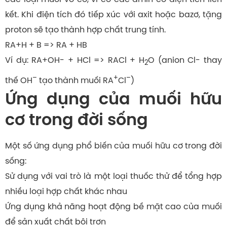
kết. Khi điện tích đó tiếp xúc với axit hoặc bazơ, tặng
proton sẽ tạo thành hợp chất trung tính.
RA+H + B => RA + HB
Ví dụ: RA+OH- + HCl => RACl + H
O (anion Cl- thay
2
–
+
–
thế OH
tạo thành muối RA
Cl
)
Ứng dụng của muối hữu
cơ trong đời sống
Một số ứng dụng phổ biến của muối hữu cơ trong đời
sống:
Sử dụng với vai trò là một loại thuốc thử để tổng hợp
nhiều loại hợp chất khác nhau
Ứng dụng khả năng hoạt động bề mặt cao của muối
để sản xuất chất bôi trơn