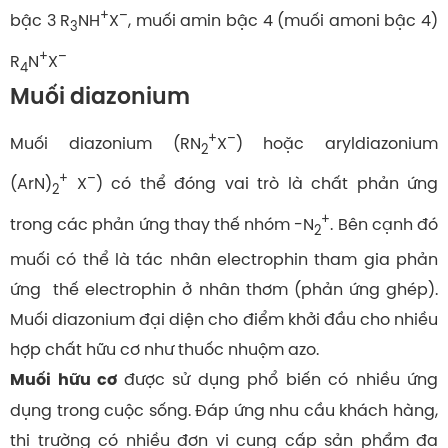
+
–
bậc 3 R
NH
X
, muối amin bậc 4 (muối amoni bậc 4)
3
+
–
R
N
X
4
Muối diazonium
+
–
Muối diazonium (RN
X
) hoặc aryldiazonium
2
+
–
(ArN)
X
) có thể đóng vai trò là chất phản ứng
2
+
trong các phản ứng thay thế nhóm -N
. Bên cạnh đó
2
muối có thể là tác nhân electrophin tham gia phản
ứng thế electrophin ở nhân thơm (phản ứng ghép).
Muối diazonium đại diện cho điểm khởi đầu cho nhiều
hợp chất hữu cơ như thuốc nhuộm azo.
được sử dụng phổ biến có nhiều ứng
Muối hữu cơ
dụng trong cuộc sống. Đáp ứng nhu cầu khách hàng,
thị trường có nhiều đơn vị cung cấp sản phẩm đa