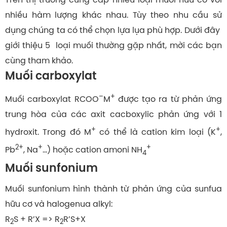
nhiều hàm lượng khác nhau. Tùy theo nhu cầu sử
dụng chúng ta có thể chọn lựa lụa phù hợp. Dưới đây
giới thiệu 5 loại muối thường gặp nhất, mời các bạn
cùng tham khảo.
Muối carboxylat
–
+
Muối carboxylat RCOO
M
được tạo ra từ phản ứng
trung hòa của các axit cacboxylic phản ứng với 1
+
+
hydroxit. Trong đó M
có thể là cation kim loại (K
,
2+
+
+
Pb
, Na
…) hoặc cation amoni NH
4
Muối sunfonium
Muối sunfonium hình thành từ phản ứng của sunfua
hữu cơ và halogenua alkyl:
R
S + R’X => R
R’S+X
2
2