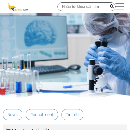
post
News
Recruitment
Tin tức