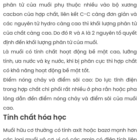
phân tử của muối phụ thuộc nhiều vào bộ xương
cacbon của hợp chất, liên kết C-C càng đơn giản và
các nguyên tử hydro càng cao thì khối lượng phân tử
của chất càng cao. Do đó R và A là 2 nguyên tố quyết
định đến khối lượng phân tử của muối.
Là muối có tính chất hoạt động bề mặt cao, lưỡng
tính, ưa nước và kỵ nước, khi bị phân cực thì hợp chất
có khả năng hoạt động bề mặt tốt.
Điểm nóng chảy và điểm sôi cao: Do lực tĩnh điện
trong hợp chất chi phối rất nhiều ở pha rắn hoặc pha
lỏng dẫn đến điểm nóng chảy và điểm sôi của muối
cao.
Tính chất hóa học
Muối hữu cơ thường có tính axit hoặc bazơ mạnh hơn
các loại muối vô cơ, vì có các amin có điện tích liên