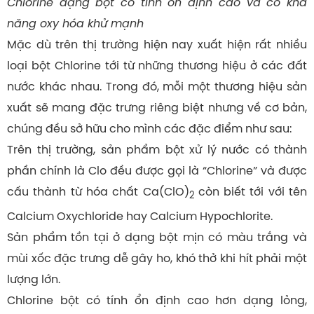
Chlorine dạng bột có tính ổn định cao và có khả
năng oxy hóa khử mạnh
Mặc dù trên thị trường hiện nay xuất hiện rất nhiều
loại bột Chlorine tới từ những thương hiệu ở các đất
nước khác nhau. Trong đó, mỗi một thương hiệu sản
xuất sẽ mang đặc trưng riêng biệt nhưng về cơ bản,
chúng đều sở hữu cho mình các đặc điểm như sau:
Trên thị trường, sản phẩm bột xử lý nước có thành
phần chính là Clo đều được gọi là “Chlorine” và được
cấu thành từ hóa chất Ca(ClO)
còn biết tới với tên
2
Calcium Oxychloride hay Calcium Hypochlorite.
Sản phẩm tồn tại ở dạng bột mịn có màu trắng và
mùi xốc đặc trưng dễ gây ho, khó thở khi hít phải một
lượng lớn.
Chlorine bột có tính ổn định cao hơn dạng lỏng,