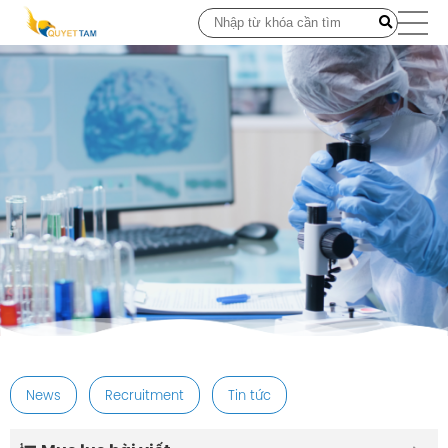
post
News
Recruitment
Tin tức