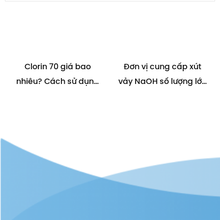
Clorin 70 giá bao
Đơn vị cung cấp xút
nhiêu? Cách sử dụng
vảy NaOH số lượng lớn
Clorin 70 hiệu quả
uy tín trên toàn quốc