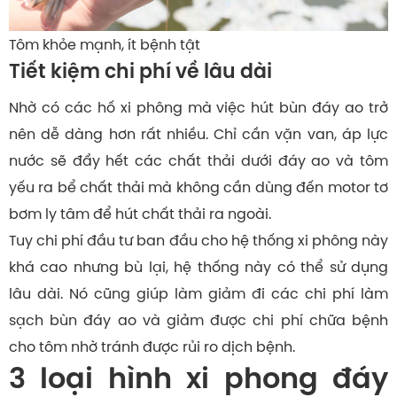
Tôm khỏe mạnh, ít bệnh tật
Tiết kiệm chi phí về lâu dài
Nhờ có các hố xi phông mà việc hút bùn đáy ao trở
nên dễ dàng hơn rất nhiều. Chỉ cần vặn van, áp lực
nước sẽ đẩy hết các chất thải dưới đáy ao và tôm
yếu ra bể chất thải mà không cần dùng đến motor tơ
bơm ly tâm để hút chất thải ra ngoài.
Tuy chi phí đầu tư ban đầu cho hệ thống xi phông này
khá cao nhưng bù lại, hệ thống này có thể sử dụng
lâu dài. Nó cũng giúp làm giảm đi các chi phí làm
sạch bùn đáy ao và giảm được chi phí chữa bệnh
cho tôm nhờ tránh được rủi ro dịch bệnh.
3 loại hình xi phong đáy