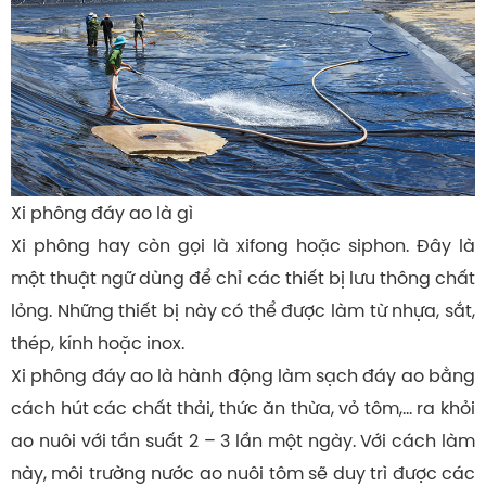
Xi phông đáy ao là gì
Xi phông hay còn gọi là xifong hoặc siphon. Đây là
một thuật ngữ dùng để chỉ các thiết bị lưu thông chất
lỏng. Những thiết bị này có thể được làm từ nhựa, sắt,
thép, kính hoặc inox.
Xi phông đáy ao là hành động làm sạch đáy ao bằng
cách hút các chất thải, thức ăn thừa, vỏ tôm,… ra khỏi
ao nuôi với tần suất 2 – 3 lần một ngày. Với cách làm
này, môi trường nước ao nuôi tôm sẽ duy trì được các