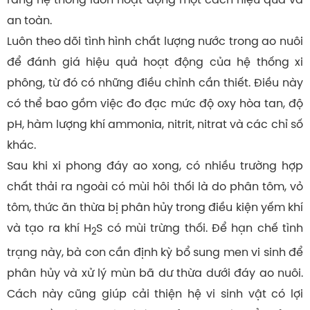
an toàn.
Luôn theo dõi tình hình chất lượng nước trong ao nuôi
để đánh giá hiệu quả hoạt động của hệ thống xi
phông, từ đó có những điều chỉnh cần thiết. Điều này
có thể bao gồm việc đo đạc mức độ oxy hòa tan, độ
pH, hàm lượng khí ammonia, nitrit, nitrat và các chỉ số
khác.
Sau khi xi phong đáy ao xong, có nhiều trường hợp
chất thải ra ngoài có mùi hôi thối là do phân tôm, vỏ
tôm, thức ăn thừa bị phân hủy trong điều kiện yếm khí
và tạo ra khí H
S có mùi trừng thối. Để hạn chế tình
2
trạng này, bà con cần định kỳ bổ sung men vi sinh để
phân hủy và xử lý mùn bã dư thừa dưới đáy ao nuôi.
Cách này cũng giúp cải thiện hệ vi sinh vật có lợi