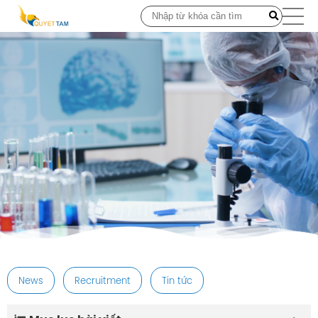
post
News
Recruitment
Tin tức