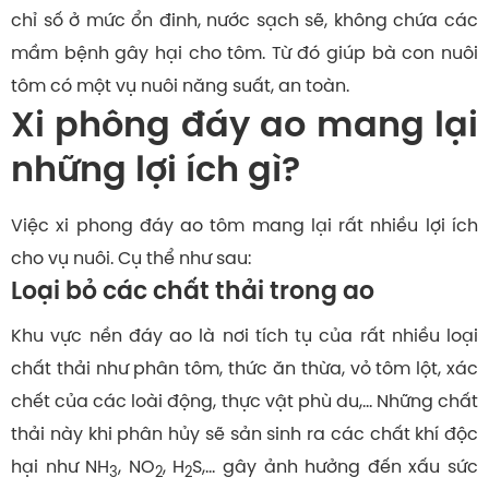
chỉ số ở mức ổn đinh, nước sạch sẽ, không chứa các
mầm bệnh gây hại cho tôm. Từ đó giúp bà con nuôi
tôm có một vụ nuôi năng suất, an toàn.
Xi phông đáy ao mang lại
những lợi ích gì?
Việc xi phong đáy ao tôm mang lại rất nhiều lợi ích
cho vụ nuôi. Cụ thể như sau:
Loại bỏ các chất thải trong ao
Khu vực nền đáy ao là nơi tích tụ của rất nhiều loại
chất thải như phân tôm, thức ăn thừa, vỏ tôm lột, xác
chết của các loài động, thực vật phù du,… Những chất
thải này khi phân hủy sẽ sản sinh ra các chất khí độc
hại như NH
, NO
, H
S,… gây ảnh hưởng đến xấu sức
3
2
2