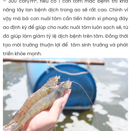
– 300 con/m
, nếu có 1 con tôm mắc bệnh thì khả
năng lây lan bệnh dịch trong ao sẽ rất cao. Chính vì
vậy mà bà con nuôi tôm cần tiến hành xi phong đáy
ao định kỳ để giúp cho nước nuôi tôm luôn sạch sẽ, từ
đó giúp làm giảm tỷ lệ dịch bệnh trên tôm. Đồng thời
tạo môi trường thuận lợi để tôm sinh trưởng và phát
triển khỏe mạnh.