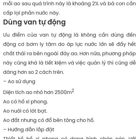
mỗi ao sau quá trình này là khoảng 2% và bà con cần
cấp lại phần nước này.
Dùng van tự động
Ưu điểm của van tự động là không cần dùng đến
động cơ bơm ly tâm do áp lực nước lớn sẽ đẩy hết
chất thải ra bên ngoài đáy ao. Hơn nữa, phương pháp
này cũng khá là tiết kiệm và việc quản lý thì cũng dễ
dàng hơn so 2 cách trên.
– Ao sử dụng
2
Diện tích ao nhỏ hơn 2500m
Ao có hố xi phong.
Ao nuôi có lót bạt.
Ao đất nhưng có đổ bên tông cho hố.
– Hướng dẫn lắp đặt
Thiết kế hố xi phong có dạng hình chóp nón. Với