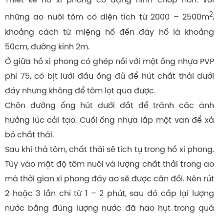
2
những ao nuôi tôm có diện tích từ 2000 – 2500m
,
khoảng cách từ miệng hố đến đáy hố là khoảng
50cm, đường kính 2m.
Ở giữa hố xi phong có ghép nối với một ống nhựa PVP
phi 75, có bịt lưới đầu ống đủ để hút chất thải dưới
đáy nhưng không để tôm lọt qua được.
Chôn đường ống hút dưới đất để tránh các ảnh
hưởng lúc cải tạo. Cuối ống nhựa lắp một van để xả
bỏ chất thải.
Sau khi thả tôm, chất thải sẽ tích tụ trong hố xi phong.
Tùy vào mật độ tôm nuôi và lượng chất thải trong ao
mà thời gian xi phong đáy ao sẽ được cân đối. Nên rút
2 hoặc 3 lần chỉ từ 1 – 2 phút, sau đó cấp lại lượng
nước bằng đúng lượng nước đã hao hụt trong quá